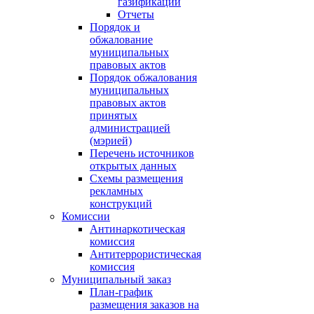
газификации
Отчеты
Порядок и
обжалование
муниципальных
правовых актов
Порядок обжалования
муниципальных
правовых актов
принятых
администрацией
(мэрией)
Перечень источников
открытых данных
Схемы размещения
рекламных
конструкций
Комиссии
Антинаркотическая
комиссия
Антитеррористическая
комиссия
Муниципальный заказ
План-график
размещения заказов на