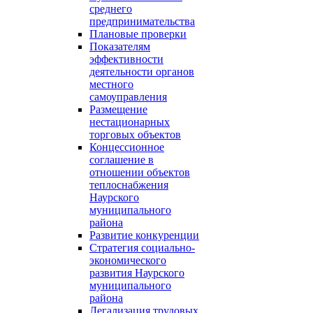
среднего
предпринимательства
Плановые проверки
Показателям
эффективности
деятельности органов
местного
самоуправления
Размещение
нестационарных
торговых объектов
Концессионное
соглашение в
отношении объектов
теплоснабжения
Наурского
муниципального
района
Развитие конкуренции
Стратегия социально-
экономического
развития Наурского
муниципального
района
Легализация трудовых