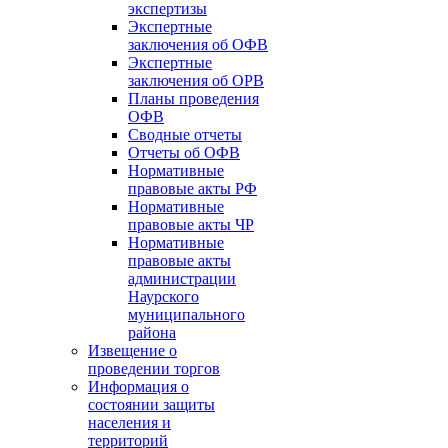
экспертизы
Экспертные
заключения об ОФВ
Экспертные
заключения об ОРВ
Планы проведения
ОФВ
Сводные отчеты
Отчеты об ОФВ
Нормативные
правовые акты РФ
Нормативные
правовые акты ЧР
Нормативные
правовые акты
администрации
Наурского
муниципального
района
Извещение о
проведении торгов
Информация о
состоянии защиты
населения и
территорий