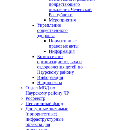
подрастающего
поколения Чеченской
Республики
Мероприятия
Укрепление
общественного
здоровья
Нормативные
правовые акты
Информация
Комиссия по
организации отдыха и
оздоровления детей по
Наурскому району
Информация
Нацпроекты
Отдел МВД по
Наурскому району ЧР
Росреестр
Пенсионный фонд
Доступные значимые
(приоритетные)
инфраструктурные
объекты для
инвалидов.