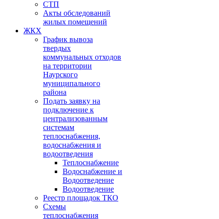
СТП
Акты обследований
жилых помещений
ЖКХ
График вывоза
твердых
коммунальных отходов
на территории
Наурского
муниципального
района
Подать заявку на
подключение к
централизованным
системам
теплоснабжения,
водоснабжения и
водоотведения
Теплоснабжение
Водоснабжение и
Водоотведение
Водоотведение
Реестр площадок ТКО
Схемы
теплоснабжения