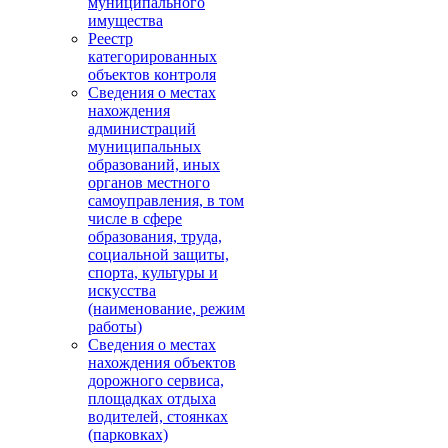
муниципального
имущества
Реестр
категорированных
объектов контроля
Сведения о местах
нахождения
администраций
муниципальных
образований, иных
органов местного
самоуправления, в том
числе в сфере
образования, труда,
социальной защиты,
спорта, культуры и
искусства
(наименование, режим
работы)
Сведения о местах
нахождения объектов
дорожного сервиса,
площадках отдыха
водителей, стоянках
(парковках)