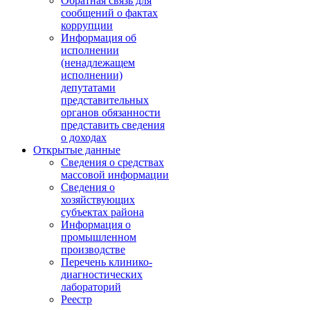
Обратная связь для
сообщений о фактах
коррупции
Информация об
исполнении
(ненадлежащем
исполнении)
депутатами
представительных
органов обязанности
представить сведения
о доходах
Открытые данные
Сведения о средствах
массовой информации
Сведения о
хозяйствующих
субъектах района
Информация о
промышленном
производстве
Перечень клинико-
диагностических
лабораторий
Реестр