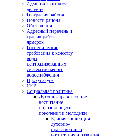
Административное
деление
География района
Новости района
Объявления
Адресный перечень и
график работы
ярмарок
Гигиенические
требования к качеству
воды
централизованных
систем питьевого
водоснабжения
Прокуратура
СКР
Социальная политика
Духовно-нравственное
воспитание
подрастающего
поколения и молодежи
Единая концепция
духовно-
нравственного
воспитания и развития