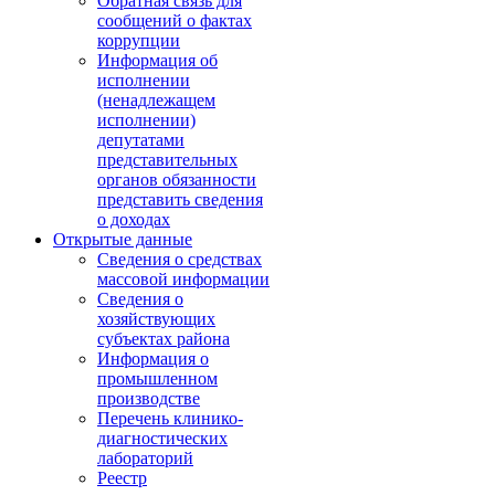
Обратная связь для
сообщений о фактах
коррупции
Информация об
исполнении
(ненадлежащем
исполнении)
депутатами
представительных
органов обязанности
представить сведения
о доходах
Открытые данные
Сведения о средствах
массовой информации
Сведения о
хозяйствующих
субъектах района
Информация о
промышленном
производстве
Перечень клинико-
диагностических
лабораторий
Реестр