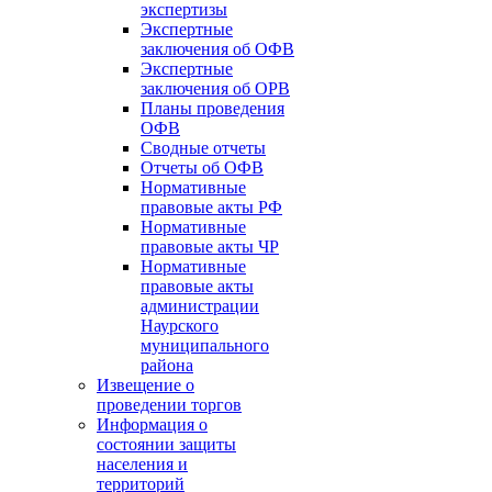
экспертизы
Экспертные
заключения об ОФВ
Экспертные
заключения об ОРВ
Планы проведения
ОФВ
Сводные отчеты
Отчеты об ОФВ
Нормативные
правовые акты РФ
Нормативные
правовые акты ЧР
Нормативные
правовые акты
администрации
Наурского
муниципального
района
Извещение о
проведении торгов
Информация о
состоянии защиты
населения и
территорий