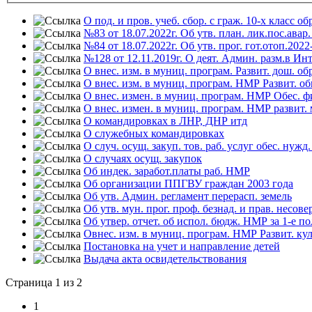
О под. и пров. учеб. сбор. с граж. 10-х класс обр
№83 от 18.07.2022г. Об утв. план. лик.пос.авар.
№84 от 18.07.2022г. Об утв. прог. гот.отоп.2022
№128 от 12.11.2019г. О деят. Админ. разм.в Ин
О внес. изм. в муниц. програм. Развит. дош. о
О внес. изм. в муниц. програм. НМР Развит. об
О внес. измен. в муниц. програм. НМР Обес. 
О внес. измен. в муниц. програм. НМР развит.
О командировках в ЛНР, ДНР итд
О служебных командировках
О случ. осущ. закуп. тов. раб. услуг обес. нужд.
О случаях осущ. закупок
Об индек. заработ.платы раб. НМР
Об организации ППГВУ граждан 2003 года
Об утв. Админ. регламент перерасп. земель
Об утв. мун. прог. проф. безнад. и прав. несовер
Об утвер. отчет. об испол. бюдж. НМР за 1-е по
Овнес. изм. в муниц. програм. НМР Развит. ку
Постановка на учет и направление детей
Выдача акта освидетельствования
Страница 1 из 2
1