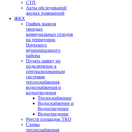
СТП
Акты обследований
жилых помещений
ЖКХ
График вывоза
твердых
коммунальных отходов
на территории
Наурского
муниципального
района
Подать заявку на
подключение к
централизованным
системам
теплоснабжения,
водоснабжения и
водоотведения
Теплоснабжение
Водоснабжение и
Водоотведение
Водоотведение
Реестр площадок ТКО
Схемы
теплоснабжения