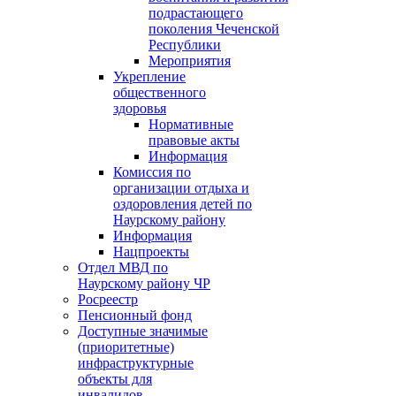
подрастающего
поколения Чеченской
Республики
Мероприятия
Укрепление
общественного
здоровья
Нормативные
правовые акты
Информация
Комиссия по
организации отдыха и
оздоровления детей по
Наурскому району
Информация
Нацпроекты
Отдел МВД по
Наурскому району ЧР
Росреестр
Пенсионный фонд
Доступные значимые
(приоритетные)
инфраструктурные
объекты для
инвалидов.