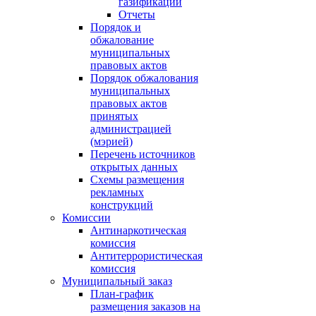
газификации
Отчеты
Порядок и
обжалование
муниципальных
правовых актов
Порядок обжалования
муниципальных
правовых актов
принятых
администрацией
(мэрией)
Перечень источников
открытых данных
Схемы размещения
рекламных
конструкций
Комиссии
Антинаркотическая
комиссия
Антитеррористическая
комиссия
Муниципальный заказ
План-график
размещения заказов на