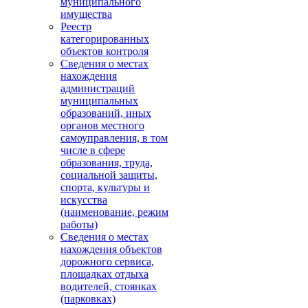
муниципального
имущества
Реестр
категорированных
объектов контроля
Сведения о местах
нахождения
администраций
муниципальных
образований, иных
органов местного
самоуправления, в том
числе в сфере
образования, труда,
социальной защиты,
спорта, культуры и
искусства
(наименование, режим
работы)
Сведения о местах
нахождения объектов
дорожного сервиса,
площадках отдыха
водителей, стоянках
(парковках)