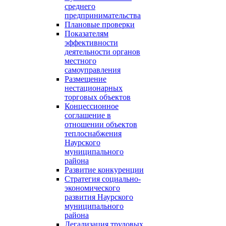
среднего
предпринимательства
Плановые проверки
Показателям
эффективности
деятельности органов
местного
самоуправления
Размещение
нестационарных
торговых объектов
Концессионное
соглашение в
отношении объектов
теплоснабжения
Наурского
муниципального
района
Развитие конкуренции
Стратегия социально-
экономического
развития Наурского
муниципального
района
Легализация трудовых