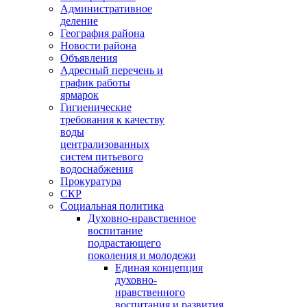
Административное
деление
География района
Новости района
Объявления
Адресный перечень и
график работы
ярмарок
Гигиенические
требования к качеству
воды
централизованных
систем питьевого
водоснабжения
Прокуратура
СКР
Социальная политика
Духовно-нравственное
воспитание
подрастающего
поколения и молодежи
Единая концепция
духовно-
нравственного
воспитания и развития