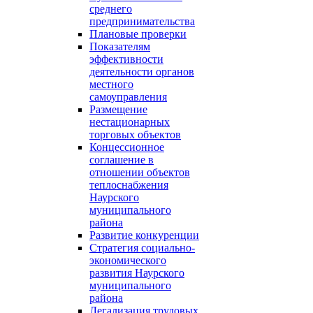
среднего
предпринимательства
Плановые проверки
Показателям
эффективности
деятельности органов
местного
самоуправления
Размещение
нестационарных
торговых объектов
Концессионное
соглашение в
отношении объектов
теплоснабжения
Наурского
муниципального
района
Развитие конкуренции
Стратегия социально-
экономического
развития Наурского
муниципального
района
Легализация трудовых