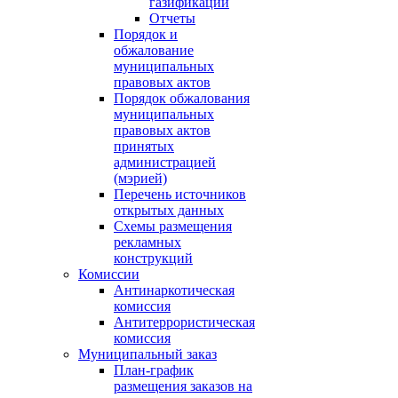
газификации
Отчеты
Порядок и
обжалование
муниципальных
правовых актов
Порядок обжалования
муниципальных
правовых актов
принятых
администрацией
(мэрией)
Перечень источников
открытых данных
Схемы размещения
рекламных
конструкций
Комиссии
Антинаркотическая
комиссия
Антитеррористическая
комиссия
Муниципальный заказ
План-график
размещения заказов на