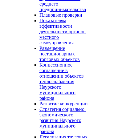
среднего
предпринимательства
Плановые проверки
Показателям
эффективности
деятельности органов
местного
самоуправления
Размещение
нестационарных
торговых объектов
Концессионное
соглашение в
отношении объектов
теплоснабжения
Наурского
муниципального
района
Развитие конкуренции
Стратегия социально-
экономического
развития Наурского
муниципального
района
Легализация трудовых