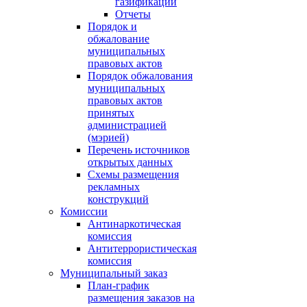
газификации
Отчеты
Порядок и
обжалование
муниципальных
правовых актов
Порядок обжалования
муниципальных
правовых актов
принятых
администрацией
(мэрией)
Перечень источников
открытых данных
Схемы размещения
рекламных
конструкций
Комиссии
Антинаркотическая
комиссия
Антитеррористическая
комиссия
Муниципальный заказ
План-график
размещения заказов на