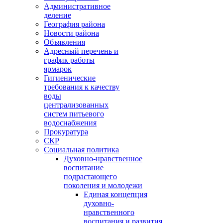
Административное
деление
География района
Новости района
Объявления
Адресный перечень и
график работы
ярмарок
Гигиенические
требования к качеству
воды
централизованных
систем питьевого
водоснабжения
Прокуратура
СКР
Социальная политика
Духовно-нравственное
воспитание
подрастающего
поколения и молодежи
Единая концепция
духовно-
нравственного
воспитания и развития