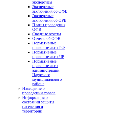
экспертизы
Экспертные
заключения об ОФВ
Экспертные
заключения об ОРВ
Планы проведения
ОФВ
Сводные отчеты
Отчеты об ОФВ
Нормативные
правовые акты РФ
Нормативные
правовые акты ЧР
Нормативные
правовые акты
администрации
Наурского
муниципального
района
Извещение о
проведении торгов
Информация о
состоянии защиты
населения и
территорий