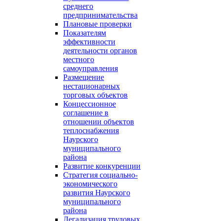
среднего
предпринимательства
Плановые проверки
Показателям
эффективности
деятельности органов
местного
самоуправления
Размещение
нестационарных
торговых объектов
Концессионное
соглашение в
отношении объектов
теплоснабжения
Наурского
муниципального
района
Развитие конкуренции
Стратегия социально-
экономического
развития Наурского
муниципального
района
Легализация трудовых