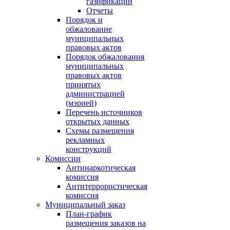
газификации
Отчеты
Порядок и
обжалование
муниципальных
правовых актов
Порядок обжалования
муниципальных
правовых актов
принятых
администрацией
(мэрией)
Перечень источников
открытых данных
Схемы размещения
рекламных
конструкций
Комиссии
Антинаркотическая
комиссия
Антитеррористическая
комиссия
Муниципальный заказ
План-график
размещения заказов на