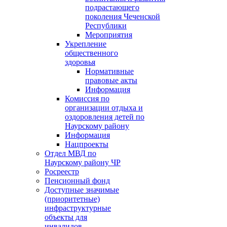
подрастающего
поколения Чеченской
Республики
Мероприятия
Укрепление
общественного
здоровья
Нормативные
правовые акты
Информация
Комиссия по
организации отдыха и
оздоровления детей по
Наурскому району
Информация
Нацпроекты
Отдел МВД по
Наурскому району ЧР
Росреестр
Пенсионный фонд
Доступные значимые
(приоритетные)
инфраструктурные
объекты для
инвалидов.