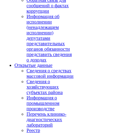
Обратная связь для
сообщений о фактах
коррупции
Информация об
исполнении
(ненадлежащем
исполнении)
депутатами
представительных
органов обязанности
представить сведения
о доходах
Открытые данные
Сведения о средствах
массовой информации
Сведения о
хозяйствующих
субъектах района
Информация о
промышленном
производстве
Перечень клинико-
диагностических
лабораторий
Реестр