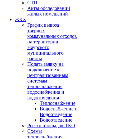
СТП
Акты обследований
жилых помещений
ЖКХ
График вывоза
твердых
коммунальных отходов
на территории
Наурского
муниципального
района
Подать заявку на
подключение к
централизованным
системам
теплоснабжения,
водоснабжения и
водоотведения
Теплоснабжение
Водоснабжение и
Водоотведение
Водоотведение
Реестр площадок ТКО
Схемы
теплоснабжения