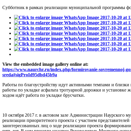
Субботник в рамках реализации муниципальной программы ф
View the embedded image gallery online at:
https://www.naurchr.ru/index.php/formirovanie-sovremennoj-g
sreda#sigProId95dbd45b9a
Работы по благоустройству идут активными темпами и близки 
работы по укладке асфальта тротуарной дорожки и установке 
ходом идёт работа по укладке брусчатки.
10 октября 2017 г. в актовом зале Администрации Наурского 
реализации приоритетного проекта с участием представителе
заинтересованных лиц о ходе реализации проекта формировани
пять лет. В нем приняли участие: Руководитель Местного исп