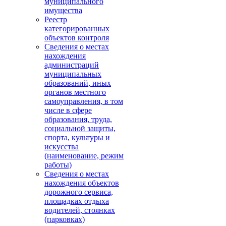
муниципального
имущества
Реестр
категорированных
объектов контроля
Сведения о местах
нахождения
администраций
муниципальных
образований, иных
органов местного
самоуправления, в том
числе в сфере
образования, труда,
социальной защиты,
спорта, культуры и
искусства
(наименование, режим
работы)
Сведения о местах
нахождения объектов
дорожного сервиса,
площадках отдыха
водителей, стоянках
(парковках)