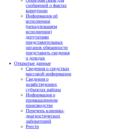
Обратная связь для
сообщений о фактах
коррупции
Информация об
исполнении
(ненадлежащем
исполнении)
депутатами
представительных
органов обязанности
представить сведения
о доходах
Открытые данные
Сведения о средствах
массовой информации
Сведения о
хозяйствующих
субъектах района
Информация о
промышленном
производстве
Перечень клинико-
диагностических
лабораторий
Реестр