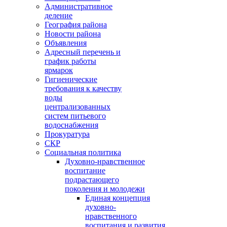
Административное
деление
География района
Новости района
Объявления
Адресный перечень и
график работы
ярмарок
Гигиенические
требования к качеству
воды
централизованных
систем питьевого
водоснабжения
Прокуратура
СКР
Социальная политика
Духовно-нравственное
воспитание
подрастающего
поколения и молодежи
Единая концепция
духовно-
нравственного
воспитания и развития