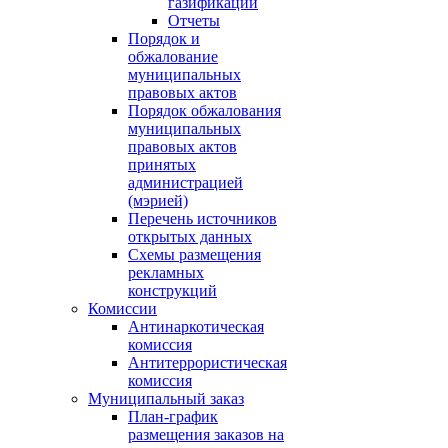
газификации
Отчеты
Порядок и
обжалование
муниципальных
правовых актов
Порядок обжалования
муниципальных
правовых актов
принятых
администрацией
(мэрией)
Перечень источников
открытых данных
Схемы размещения
рекламных
конструкций
Комиссии
Антинаркотическая
комиссия
Антитеррористическая
комиссия
Муниципальный заказ
План-график
размещения заказов на