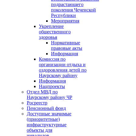
подрастающего
поколения Чеченской
Республики
Мероприятия
Укрепление
общественного
здоровья
Нормативные
правовые акты
Информация
Комиссия по
организации отдыха и
оздоровления детей по
Наурскому району
Информация
Нацпроекты
Отдел МВД по
Наурскому району ЧР
Росреестр
Пенсионный фонд
Доступные значимые
(приоритетные)
инфраструктурные
объекты для
инвалидов.