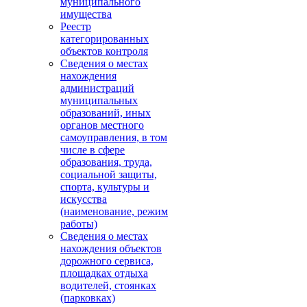
муниципального
имущества
Реестр
категорированных
объектов контроля
Сведения о местах
нахождения
администраций
муниципальных
образований, иных
органов местного
самоуправления, в том
числе в сфере
образования, труда,
социальной защиты,
спорта, культуры и
искусства
(наименование, режим
работы)
Сведения о местах
нахождения объектов
дорожного сервиса,
площадках отдыха
водителей, стоянках
(парковках)