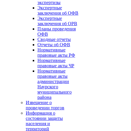
экспертизы
Экспертные
заключения об ОФВ
Экспертные
заключения об ОРВ
Планы проведения
ОФВ
Сводные отчеты
Отчеты об ОФВ
Нормативные
правовые акты РФ
Нормативные
правовые акты ЧР
Нормативные
правовые акты
администрации
Наурского
муниципального
района
Извещение о
проведении торгов
Информация о
состоянии защиты
населения и
территорий