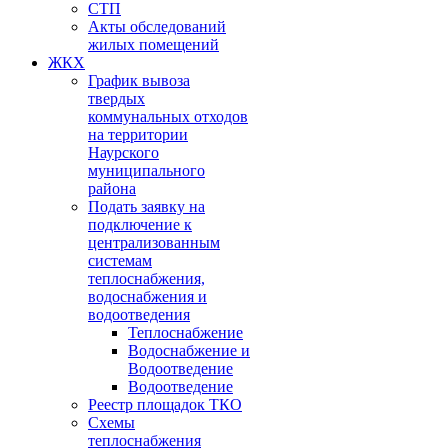
СТП
Акты обследований
жилых помещений
ЖКХ
График вывоза
твердых
коммунальных отходов
на территории
Наурского
муниципального
района
Подать заявку на
подключение к
централизованным
системам
теплоснабжения,
водоснабжения и
водоотведения
Теплоснабжение
Водоснабжение и
Водоотведение
Водоотведение
Реестр площадок ТКО
Схемы
теплоснабжения