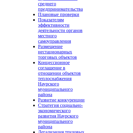
среднего
предпринимательства
Плановые проверки
Показателям
эффективности
деятельности органов
местного
самоуправления
Размещение
нестационарных
торговых объектов
Концессионное
соглашение в
отношении объектов
теплоснабжения
Наурского
муниципального
района
Развитие конкуренции
Стратегия социально-
экономического
развития Наурского
муниципального
района
Легализация трудовых