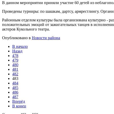
В данном мероприятии приняли участие 60 детей из неблагопо
Проведены турниры: по шашкам, дартсу, армрестлингу. Органи
Районным отделом культуры была организована культурно - ра
положительных эмоций от зажигательных танцев в исполнени
актеров Кукольного театра.
Опубликовано в
Новости района
В начало
Назад
478
479
480
481
482
483
484
485
486
487
Вперёд
В конец