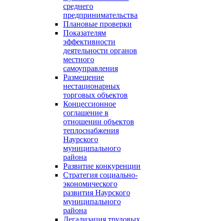
среднего
предпринимательства
Плановые проверки
Показателям
эффективности
деятельности органов
местного
самоуправления
Размещение
нестационарных
торговых объектов
Концессионное
соглашение в
отношении объектов
теплоснабжения
Наурского
муниципального
района
Развитие конкуренции
Стратегия социально-
экономического
развития Наурского
муниципального
района
Легализация трудовых