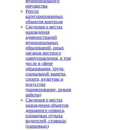
муниципального
имущества
Реестр
категорированных
объектов контроля
Сведения о местах
нахождения
администраций
муниципальных
образований, иных
органов местного
самоуправления, в том
числе в сфере
образования, труда,
социальной защиты,
спорта, культуры и
искусства
(наименование, режим
работы)
Сведения о местах
нахождения объектов
дорожного сервиса,
площадках отдыха
водителей, стоянках
(парковках)