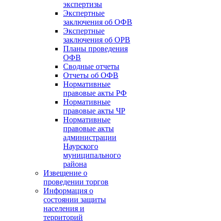
экспертизы
Экспертные
заключения об ОФВ
Экспертные
заключения об ОРВ
Планы проведения
ОФВ
Сводные отчеты
Отчеты об ОФВ
Нормативные
правовые акты РФ
Нормативные
правовые акты ЧР
Нормативные
правовые акты
администрации
Наурского
муниципального
района
Извещение о
проведении торгов
Информация о
состоянии защиты
населения и
территорий