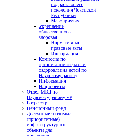
подрастающего
поколения Чеченской
Республики
Мероприятия
Укрепление
общественного
здоровья
Нормативные
правовые акты
Информация
Комиссия по
организации отдыха и
оздоровления детей по
Наурскому району
Информация
Нацпроекты
Отдел МВД по
Наурскому району ЧР
Росреестр
Пенсионный фонд
Доступные значимые
(приоритетные)
инфраструктурные
объекты для
инвалидов.