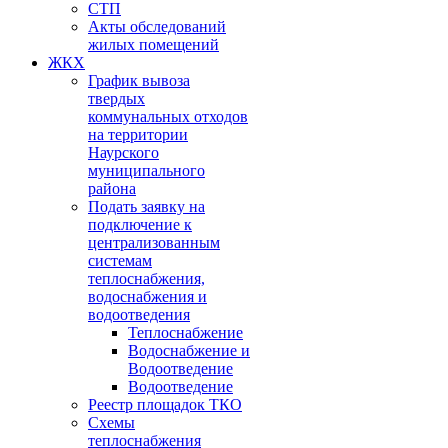
СТП
Акты обследований
жилых помещений
ЖКХ
График вывоза
твердых
коммунальных отходов
на территории
Наурского
муниципального
района
Подать заявку на
подключение к
централизованным
системам
теплоснабжения,
водоснабжения и
водоотведения
Теплоснабжение
Водоснабжение и
Водоотведение
Водоотведение
Реестр площадок ТКО
Схемы
теплоснабжения