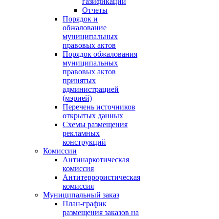
газификации
Отчеты
Порядок и
обжалование
муниципальных
правовых актов
Порядок обжалования
муниципальных
правовых актов
принятых
администрацией
(мэрией)
Перечень источников
открытых данных
Схемы размещения
рекламных
конструкций
Комиссии
Антинаркотическая
комиссия
Антитеррористическая
комиссия
Муниципальный заказ
План-график
размещения заказов на