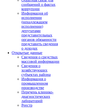
Обратная связь для
сообщений о фактах
коррупции
Информация об
исполнении
(ненадлежащем
исполнении)
депутатами
представительных
органов обязанности
представить сведения
о доходах
Открытые данные
Сведения о средствах
массовой информации
Сведения о
хозяйствующих
субъектах района
Информация о
промышленном
производстве
Перечень клинико-
диагностических
лабораторий
Реестр