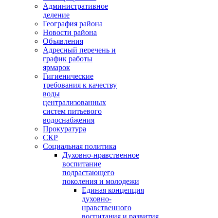
Административное
деление
География района
Новости района
Объявления
Адресный перечень и
график работы
ярмарок
Гигиенические
требования к качеству
воды
централизованных
систем питьевого
водоснабжения
Прокуратура
СКР
Социальная политика
Духовно-нравственное
воспитание
подрастающего
поколения и молодежи
Единая концепция
духовно-
нравственного
воспитания и развития