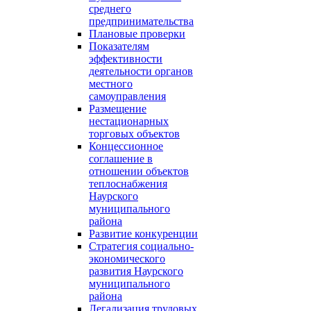
среднего
предпринимательства
Плановые проверки
Показателям
эффективности
деятельности органов
местного
самоуправления
Размещение
нестационарных
торговых объектов
Концессионное
соглашение в
отношении объектов
теплоснабжения
Наурского
муниципального
района
Развитие конкуренции
Стратегия социально-
экономического
развития Наурского
муниципального
района
Легализация трудовых