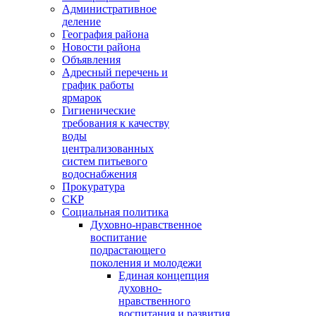
Административное
деление
География района
Новости района
Объявления
Адресный перечень и
график работы
ярмарок
Гигиенические
требования к качеству
воды
централизованных
систем питьевого
водоснабжения
Прокуратура
СКР
Социальная политика
Духовно-нравственное
воспитание
подрастающего
поколения и молодежи
Единая концепция
духовно-
нравственного
воспитания и развития