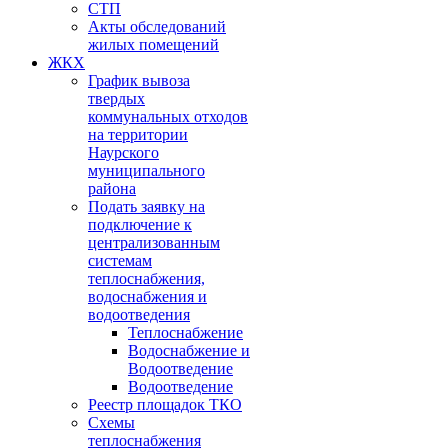
СТП
Акты обследований
жилых помещений
ЖКХ
График вывоза
твердых
коммунальных отходов
на территории
Наурского
муниципального
района
Подать заявку на
подключение к
централизованным
системам
теплоснабжения,
водоснабжения и
водоотведения
Теплоснабжение
Водоснабжение и
Водоотведение
Водоотведение
Реестр площадок ТКО
Схемы
теплоснабжения