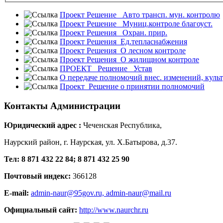
Проект Решение _Авто трансп. мун. контролю
Проект Решение _Муниц.контроле благоуст.
Проект Решения_ Охран. прир.
Проект Решения_Ед.тепласнабжения
Проект Решения_О лесном контроле
Проект Решения_О жилищном контроле
ПРОЕКТ _Решение_ Устав
О передаче полномочий внес. изменений, культ
Проект_Решение о принятии полномочий
Контакты
Администрации
Юридический адрес :
Чеченская Республика,
Наурский район, г. Наурская, ул. Х.Батырова, д.37.
Тел: 8 871 432 22 84; 8 871 432 25 90
Почтовый индекс:
366128
E-mail:
admin-naur@95gov.ru,
admin-naur@mail.ru
Официальный сайт:
http://www.naurchr.ru