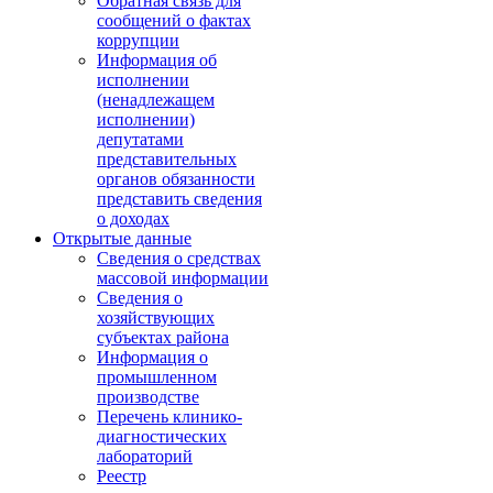
Обратная связь для
сообщений о фактах
коррупции
Информация об
исполнении
(ненадлежащем
исполнении)
депутатами
представительных
органов обязанности
представить сведения
о доходах
Открытые данные
Сведения о средствах
массовой информации
Сведения о
хозяйствующих
субъектах района
Информация о
промышленном
производстве
Перечень клинико-
диагностических
лабораторий
Реестр