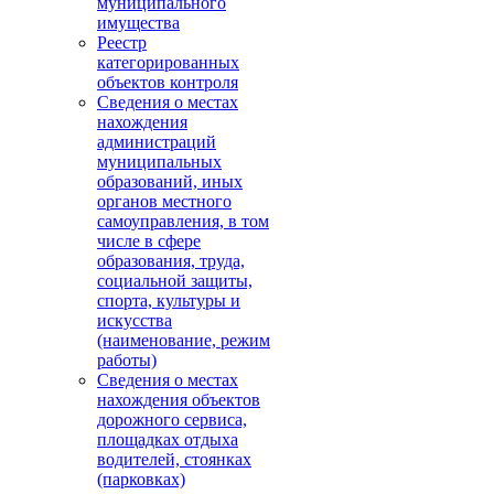
муниципального
имущества
Реестр
категорированных
объектов контроля
Сведения о местах
нахождения
администраций
муниципальных
образований, иных
органов местного
самоуправления, в том
числе в сфере
образования, труда,
социальной защиты,
спорта, культуры и
искусства
(наименование, режим
работы)
Сведения о местах
нахождения объектов
дорожного сервиса,
площадках отдыха
водителей, стоянках
(парковках)