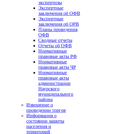
экспертизы
Экспертные
заключения об ОФВ
Экспертные
заключения об ОРВ
Планы проведения
ОФВ
Сводные отчеты
Отчеты об ОФВ
Нормативные
правовые акты РФ
Нормативные
правовые акты ЧР
Нормативные
правовые акты
администрации
Наурского
муниципального
района
Извещение о
проведении торгов
Информация о
состоянии защиты
населения и
территорий