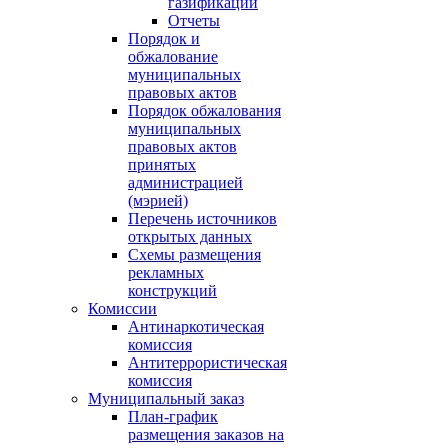
газификации
Отчеты
Порядок и
обжалование
муниципальных
правовых актов
Порядок обжалования
муниципальных
правовых актов
принятых
администрацией
(мэрией)
Перечень источников
открытых данных
Схемы размещения
рекламных
конструкций
Комиссии
Антинаркотическая
комиссия
Антитеррористическая
комиссия
Муниципальный заказ
План-график
размещения заказов на