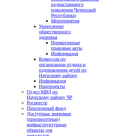
подрастающего
поколения Чеченской
Республики
Мероприятия
Укрепление
общественного
здоровья
Нормативные
правовые акты
Информация
Комиссия по
организации отдыха и
оздоровления детей по
Наурскому району
Информация
Нацпроекты
Отдел МВД по
Наурскому району ЧР
Росреестр
Пенсионный фонд
Доступные значимые
(приоритетные)
инфраструктурные
объекты для
инвалидов.