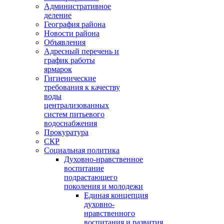
Административное
деление
География района
Новости района
Объявления
Адресный перечень и
график работы
ярмарок
Гигиенические
требования к качеству
воды
централизованных
систем питьевого
водоснабжения
Прокуратура
СКР
Социальная политика
Духовно-нравственное
воспитание
подрастающего
поколения и молодежи
Единая концепция
духовно-
нравственного
воспитания и развития