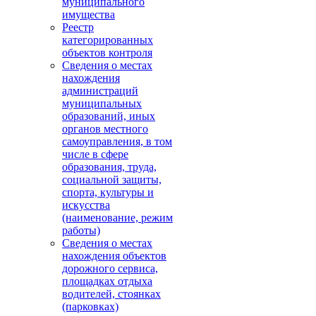
муниципального
имущества
Реестр
категорированных
объектов контроля
Сведения о местах
нахождения
администраций
муниципальных
образований, иных
органов местного
самоуправления, в том
числе в сфере
образования, труда,
социальной защиты,
спорта, культуры и
искусства
(наименование, режим
работы)
Сведения о местах
нахождения объектов
дорожного сервиса,
площадках отдыха
водителей, стоянках
(парковках)