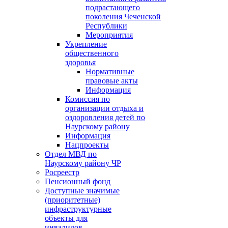
подрастающего
поколения Чеченской
Республики
Мероприятия
Укрепление
общественного
здоровья
Нормативные
правовые акты
Информация
Комиссия по
организации отдыха и
оздоровления детей по
Наурскому району
Информация
Нацпроекты
Отдел МВД по
Наурскому району ЧР
Росреестр
Пенсионный фонд
Доступные значимые
(приоритетные)
инфраструктурные
объекты для
инвалидов.