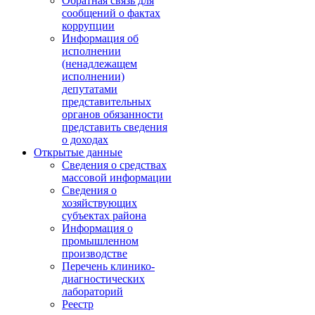
Обратная связь для
сообщений о фактах
коррупции
Информация об
исполнении
(ненадлежащем
исполнении)
депутатами
представительных
органов обязанности
представить сведения
о доходах
Открытые данные
Сведения о средствах
массовой информации
Сведения о
хозяйствующих
субъектах района
Информация о
промышленном
производстве
Перечень клинико-
диагностических
лабораторий
Реестр