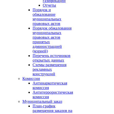
газификации
Отчеты
Порядок и
обжалование
муниципальных
правовых актов
Порядок обжалования
муниципальных
правовых актов
принятых
администрацией
(мэрией)
Перечень источников
открытых данных
Схемы размещения
рекламных
конструкций
Комиссии
Антинаркотическая
комиссия
Антитеррористическая
комиссия
Муниципальный заказ
План-график
размещения заказов на