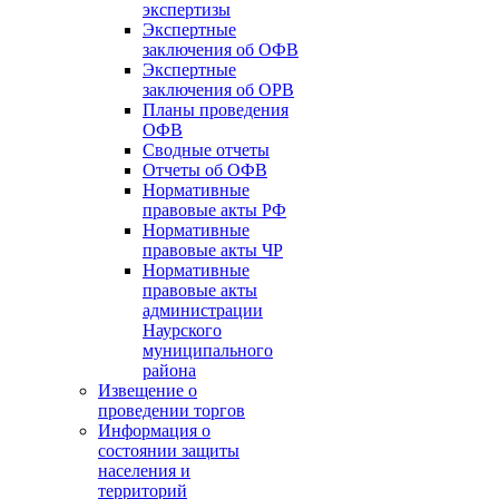
экспертизы
Экспертные
заключения об ОФВ
Экспертные
заключения об ОРВ
Планы проведения
ОФВ
Сводные отчеты
Отчеты об ОФВ
Нормативные
правовые акты РФ
Нормативные
правовые акты ЧР
Нормативные
правовые акты
администрации
Наурского
муниципального
района
Извещение о
проведении торгов
Информация о
состоянии защиты
населения и
территорий