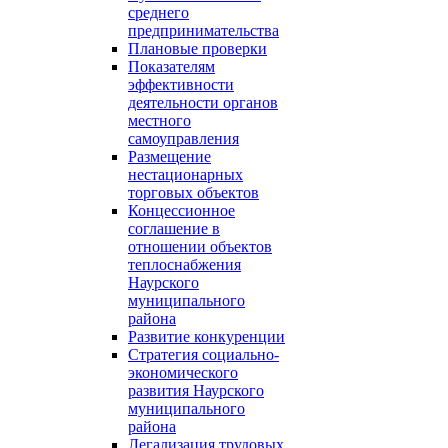
среднего
предпринимательства
Плановые проверки
Показателям
эффективности
деятельности органов
местного
самоуправления
Размещение
нестационарных
торговых объектов
Концессионное
соглашение в
отношении объектов
теплоснабжения
Наурского
муниципального
района
Развитие конкуренции
Стратегия социально-
экономического
развития Наурского
муниципального
района
Легализация трудовых