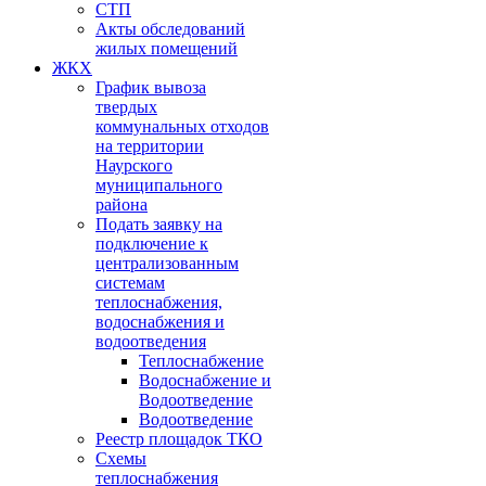
СТП
Акты обследований
жилых помещений
ЖКХ
График вывоза
твердых
коммунальных отходов
на территории
Наурского
муниципального
района
Подать заявку на
подключение к
централизованным
системам
теплоснабжения,
водоснабжения и
водоотведения
Теплоснабжение
Водоснабжение и
Водоотведение
Водоотведение
Реестр площадок ТКО
Схемы
теплоснабжения