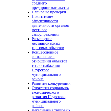
среднего
предпринимательства
Плановые проверки
Показателям
эффективности
деятельности органов
местного
самоуправления
Размещение
нестационарных
торговых объектов
Концессионное
соглашение в
отношении объектов
теплоснабжения
Наурского
муниципального
района
Развитие конкуренции
Стратегия социально-
экономического
развития Наурского
муниципального
района
Легализация трудовых