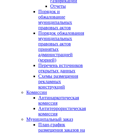
газификации
Отчеты
Порядок и
обжалование
муниципальных
правовых актов
Порядок обжалования
муниципальных
правовых актов
принятых
администрацией
(мэрией)
Перечень источников
открытых данных
Схемы размещения
рекламных
конструкций
Комиссии
Антинаркотическая
комиссия
Антитеррористическая
комиссия
Муниципальный заказ
План-график
размещения заказов на