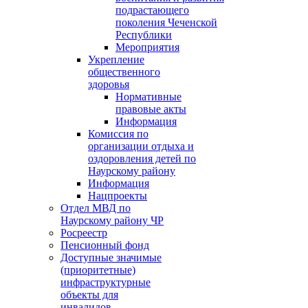
подрастающего
поколения Чеченской
Республики
Мероприятия
Укрепление
общественного
здоровья
Нормативные
правовые акты
Информация
Комиссия по
организации отдыха и
оздоровления детей по
Наурскому району
Информация
Нацпроекты
Отдел МВД по
Наурскому району ЧР
Росреестр
Пенсионный фонд
Доступные значимые
(приоритетные)
инфраструктурные
объекты для
инвалидов.