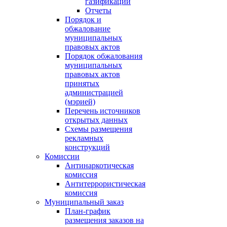
газификации
Отчеты
Порядок и
обжалование
муниципальных
правовых актов
Порядок обжалования
муниципальных
правовых актов
принятых
администрацией
(мэрией)
Перечень источников
открытых данных
Схемы размещения
рекламных
конструкций
Комиссии
Антинаркотическая
комиссия
Антитеррористическая
комиссия
Муниципальный заказ
План-график
размещения заказов на