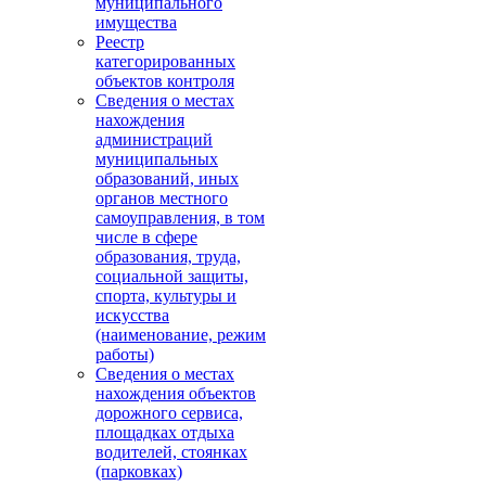
муниципального
имущества
Реестр
категорированных
объектов контроля
Сведения о местах
нахождения
администраций
муниципальных
образований, иных
органов местного
самоуправления, в том
числе в сфере
образования, труда,
социальной защиты,
спорта, культуры и
искусства
(наименование, режим
работы)
Сведения о местах
нахождения объектов
дорожного сервиса,
площадках отдыха
водителей, стоянках
(парковках)