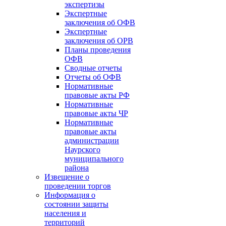
экспертизы
Экспертные
заключения об ОФВ
Экспертные
заключения об ОРВ
Планы проведения
ОФВ
Сводные отчеты
Отчеты об ОФВ
Нормативные
правовые акты РФ
Нормативные
правовые акты ЧР
Нормативные
правовые акты
администрации
Наурского
муниципального
района
Извещение о
проведении торгов
Информация о
состоянии защиты
населения и
территорий