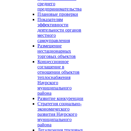
среднего
предпринимательства
Плановые проверки
Показателям
эффективности
деятельности органов
местного
самоуправления
Размещение
нестационарных
торговых объектов
Концессионное
соглашение в
отношении объектов
теплоснабжения
Наурского
муниципального
района
Развитие конкуренции
Стратегия социально-
экономического
развития Наурского
муниципального
района
Легализация трудовых