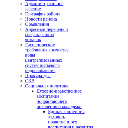
Административное
деление
География района
Новости района
Объявления
Адресный перечень и
график работы
ярмарок
Гигиенические
требования к качеству
воды
централизованных
систем питьевого
водоснабжения
Прокуратура
СКР
Социальная политика
Духовно-нравственное
воспитание
подрастающего
поколения и молодежи
Единая концепция
духовно-
нравственного
воспитания и развития