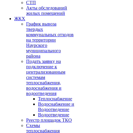
СТП
Акты обследований
жилых помещений
ЖКХ
График вывоза
твердых
коммунальных отходов
на территории
Наурского
муниципального
района
Подать заявку на
подключение к
централизованным
системам
теплоснабжения,
водоснабжения и
водоотведения
Теплоснабжение
Водоснабжение и
Водоотведение
Водоотведение
Реестр площадок ТКО
Схемы
теплоснабжения