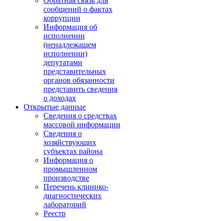
Обратная связь для
сообщений о фактах
коррупции
Информация об
исполнении
(ненадлежащем
исполнении)
депутатами
представительных
органов обязанности
представить сведения
о доходах
Открытые данные
Сведения о средствах
массовой информации
Сведения о
хозяйствующих
субъектах района
Информация о
промышленном
производстве
Перечень клинико-
диагностических
лабораторий
Реестр