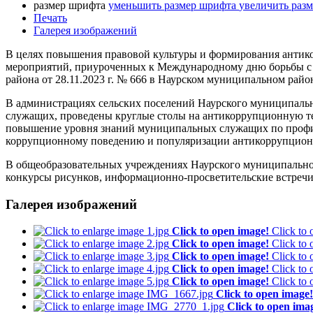
размер шрифта
уменьшить размер шрифта
увеличить раз
Печать
Галерея изображений
В целях повышения правовой культуры и формирования антик
мероприятий, приуроченных к Международному дню борьбы с
района от 28.11.2023 г. № 666 в Наурском муниципальном ра
В администрациях сельских поселений Наурского муниципаль
служащих, проведены круглые столы на антикоррупционную те
повышение уровня знаний муниципальных служащих по профи
коррупционному поведению и популяризации антикоррупционн
В общеобразовательных учреждениях Наурского муниципально
конкурсы рисунков, информационно-просветительские встречи
Галерея изображений
Click to open image!
Click to
Click to open image!
Click to
Click to open image!
Click to
Click to open image!
Click to
Click to open image!
Click to
Click to open image!
Click to open ima