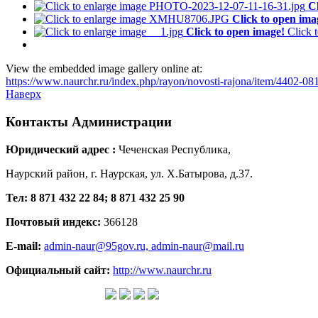
Cl
Click to open ima
Click to open image!
Click 
View the embedded image gallery online at:
https://www.naurchr.ru/index.php/rayon/novosti-rajona/item/4402-
Наверх
Контакты
Администрации
Юридический адрес :
Чеченская Республика,
Наурский район, г. Наурская, ул. Х.Батырова, д.37.
Тел: 8 871 432 22 84; 8 871 432 25 90
Почтовый индекс:
366128
E-mail:
admin-naur@95gov.ru,
admin-naur@mail.ru
Официальный сайт:
http://www.naurchr.ru