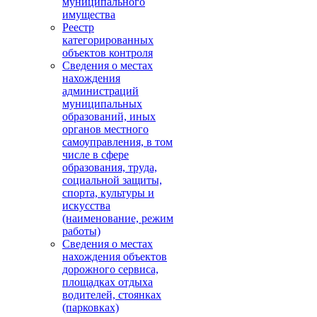
муниципального
имущества
Реестр
категорированных
объектов контроля
Сведения о местах
нахождения
администраций
муниципальных
образований, иных
органов местного
самоуправления, в том
числе в сфере
образования, труда,
социальной защиты,
спорта, культуры и
искусства
(наименование, режим
работы)
Сведения о местах
нахождения объектов
дорожного сервиса,
площадках отдыха
водителей, стоянках
(парковках)