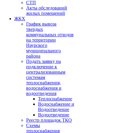
СТП
Акты обследований
жилых помещений
ЖКХ
График вывоза
твердых
коммунальных отходов
на территории
Наурского
муниципального
района
Подать заявку на
подключение к
централизованным
системам
теплоснабжения,
водоснабжения и
водоотведения
Теплоснабжение
Водоснабжение и
Водоотведение
Водоотведение
Реестр площадок ТКО
Схемы
теплоснабжения