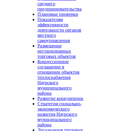
среднего
предпринимательства
Плановые проверки
Показателям
эффективности
деятельности органов
местного
самоуправления
Размещение
нестационарных
торговых объектов
Концессионное
соглашение в
отношении объектов
теплоснабжения
Наурского
муниципального
района
Развитие конкуренции
Стратегия социально-
экономического
развития Наурского
муниципального
района
Легализация трудовых