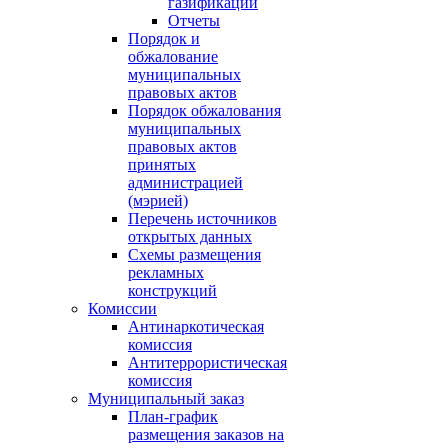
газификации
Отчеты
Порядок и
обжалование
муниципальных
правовых актов
Порядок обжалования
муниципальных
правовых актов
принятых
администрацией
(мэрией)
Перечень источников
открытых данных
Схемы размещения
рекламных
конструкций
Комиссии
Антинаркотическая
комиссия
Антитеррористическая
комиссия
Муниципальный заказ
План-график
размещения заказов на