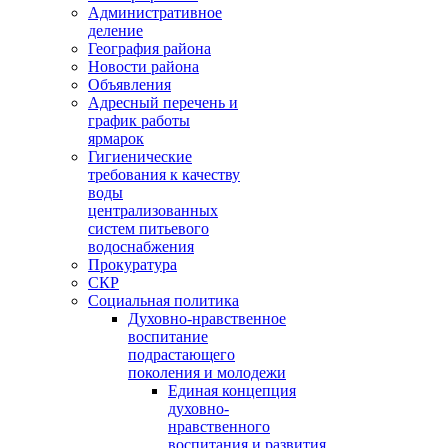
Административное
деление
География района
Новости района
Объявления
Адресный перечень и
график работы
ярмарок
Гигиенические
требования к качеству
воды
централизованных
систем питьевого
водоснабжения
Прокуратура
СКР
Социальная политика
Духовно-нравственное
воспитание
подрастающего
поколения и молодежи
Единая концепция
духовно-
нравственного
воспитания и развития