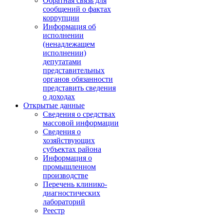
Обратная связь для
сообщений о фактах
коррупции
Информация об
исполнении
(ненадлежащем
исполнении)
депутатами
представительных
органов обязанности
представить сведения
о доходах
Открытые данные
Сведения о средствах
массовой информации
Сведения о
хозяйствующих
субъектах района
Информация о
промышленном
производстве
Перечень клинико-
диагностических
лабораторий
Реестр