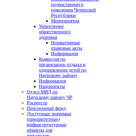
подрастающего
поколения Чеченской
Республики
Мероприятия
Укрепление
общественного
здоровья
Нормативные
правовые акты
Информация
Комиссия по
организации отдыха и
оздоровления детей по
Наурскому району
Информация
Нацпроекты
Отдел МВД по
Наурскому району ЧР
Росреестр
Пенсионный фонд
Доступные значимые
(приоритетные)
инфраструктурные
объекты для
инвалидов.