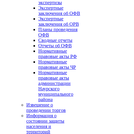
экспертизы
Экспертные
заключения об ОФВ
Экспертные
заключения об ОРВ
Планы проведения
ОФВ
Сводные отчеты
Отчеты об ОФВ
Нормативные
правовые акты РФ
Нормативные
правовые акты ЧР
Нормативные
правовые акты
администрации
Наурского
муниципального
района
Извещение о
проведении торгов
Информация о
состоянии защиты
населения и
территорий