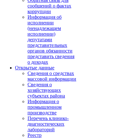
Обратная связь для
сообщений о фактах
коррупции
Информация об
исполнении
(ненадлежащем
исполнении)
депутатами
представительных
органов обязанности
представить сведения
о доходах
Открытые данные
Сведения о средствах
массовой информации
Сведения о
хозяйствующих
субъектах района
Информация о
промышленном
производстве
Перечень клинико-
диагностических
лабораторий
Реестр