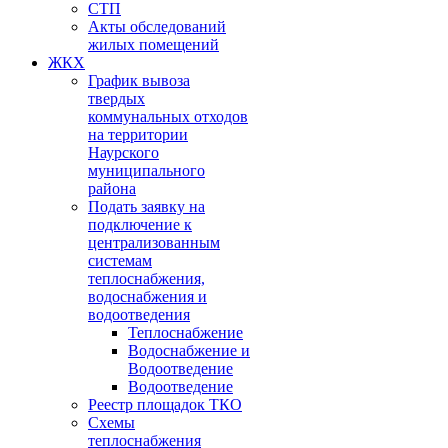
СТП
Акты обследований
жилых помещений
ЖКХ
График вывоза
твердых
коммунальных отходов
на территории
Наурского
муниципального
района
Подать заявку на
подключение к
централизованным
системам
теплоснабжения,
водоснабжения и
водоотведения
Теплоснабжение
Водоснабжение и
Водоотведение
Водоотведение
Реестр площадок ТКО
Схемы
теплоснабжения