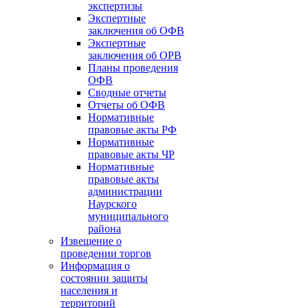
экспертизы
Экспертные
заключения об ОФВ
Экспертные
заключения об ОРВ
Планы проведения
ОФВ
Сводные отчеты
Отчеты об ОФВ
Нормативные
правовые акты РФ
Нормативные
правовые акты ЧР
Нормативные
правовые акты
администрации
Наурского
муниципального
района
Извещение о
проведении торгов
Информация о
состоянии защиты
населения и
территорий