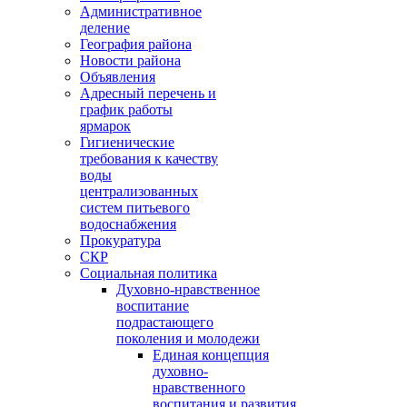
Административное
деление
География района
Новости района
Объявления
Адресный перечень и
график работы
ярмарок
Гигиенические
требования к качеству
воды
централизованных
систем питьевого
водоснабжения
Прокуратура
СКР
Социальная политика
Духовно-нравственное
воспитание
подрастающего
поколения и молодежи
Единая концепция
духовно-
нравственного
воспитания и развития