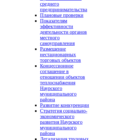
среднего
предпринимательства
Плановые проверки
Показателям
эффективности
деятельности органов
местного
самоуправления
Размещение
нестационарных
торговых объектов
Концессионное
соглашение в
отношении объектов
теплоснабжения
Наурского
муниципального
района
Развитие конкуренции
Стратегия социально-
экономического
развития Наурского
муниципального
района
Легализация трудовых