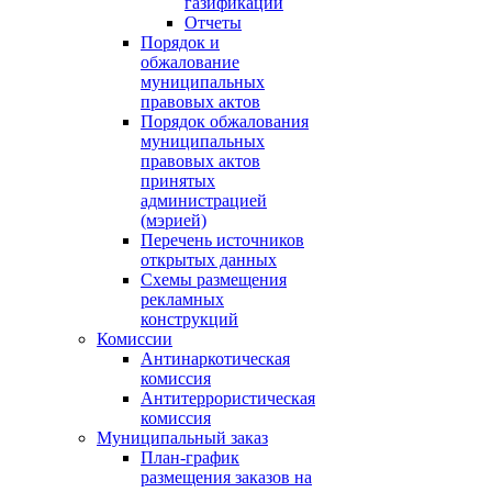
газификации
Отчеты
Порядок и
обжалование
муниципальных
правовых актов
Порядок обжалования
муниципальных
правовых актов
принятых
администрацией
(мэрией)
Перечень источников
открытых данных
Схемы размещения
рекламных
конструкций
Комиссии
Антинаркотическая
комиссия
Антитеррористическая
комиссия
Муниципальный заказ
План-график
размещения заказов на