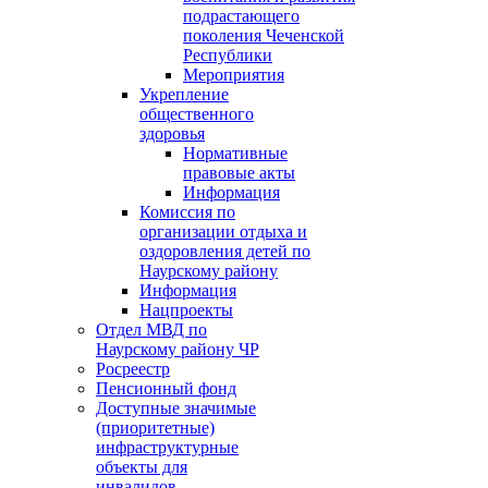
подрастающего
поколения Чеченской
Республики
Мероприятия
Укрепление
общественного
здоровья
Нормативные
правовые акты
Информация
Комиссия по
организации отдыха и
оздоровления детей по
Наурскому району
Информация
Нацпроекты
Отдел МВД по
Наурскому району ЧР
Росреестр
Пенсионный фонд
Доступные значимые
(приоритетные)
инфраструктурные
объекты для
инвалидов.