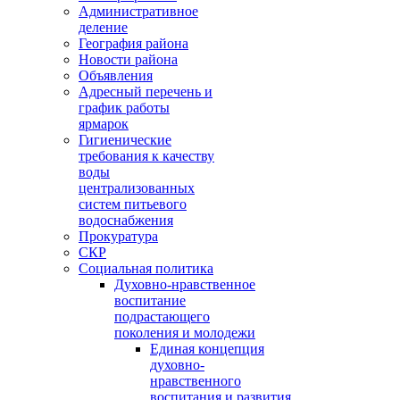
Административное
деление
География района
Новости района
Объявления
Адресный перечень и
график работы
ярмарок
Гигиенические
требования к качеству
воды
централизованных
систем питьевого
водоснабжения
Прокуратура
СКР
Социальная политика
Духовно-нравственное
воспитание
подрастающего
поколения и молодежи
Единая концепция
духовно-
нравственного
воспитания и развития