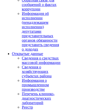
Обратная связь для
сообщений о фактах
коррупции
Информация об
исполнении
(ненадлежащем
исполнении)
депутатами
представительных
органов обязанности
представить сведения
о доходах
Открытые данные
Сведения о средствах
массовой информации
Сведения о
хозяйствующих
субъектах района
Информация о
промышленном
производстве
Перечень клинико-
диагностических
лабораторий
Реестр