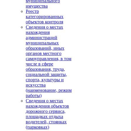
муниципального
имущества
Реестр
категорированных
объектов контроля
Сведения о местах
нахождения
администраций
муниципальных
образований, иных
органов местного
самоуправления, в том
числе в сфере
образования, труда,
социальной защиты,
спорта, культуры и
искусства
(наименование, режим
работы)
Сведения о местах
нахождения объектов
дорожного сервиса,
площадках отдыха
водителей, стоянках
(парковках)