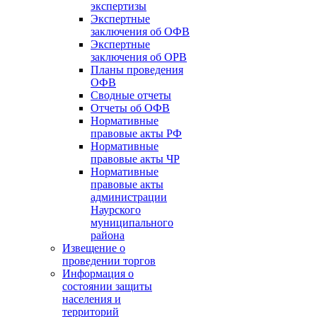
экспертизы
Экспертные
заключения об ОФВ
Экспертные
заключения об ОРВ
Планы проведения
ОФВ
Сводные отчеты
Отчеты об ОФВ
Нормативные
правовые акты РФ
Нормативные
правовые акты ЧР
Нормативные
правовые акты
администрации
Наурского
муниципального
района
Извещение о
проведении торгов
Информация о
состоянии защиты
населения и
территорий