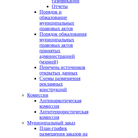
газификации
Отчеты
Порядок и
обжалование
муниципальных
правовых актов
Порядок обжалования
муниципальных
правовых актов
принятых
администрацией
(мэрией)
Перечень источников
открытых данных
Схемы размещения
рекламных
конструкций
Комиссии
Антинаркотическая
комиссия
Антитеррористическая
комиссия
Муниципальный заказ
План-график
размещения заказов на