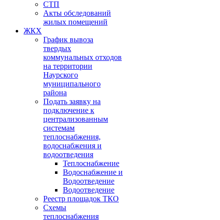
СТП
Акты обследований
жилых помещений
ЖКХ
График вывоза
твердых
коммунальных отходов
на территории
Наурского
муниципального
района
Подать заявку на
подключение к
централизованным
системам
теплоснабжения,
водоснабжения и
водоотведения
Теплоснабжение
Водоснабжение и
Водоотведение
Водоотведение
Реестр площадок ТКО
Схемы
теплоснабжения