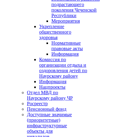
подрастающего
поколения Чеченской
Республики
Мероприятия
Укрепление
общественного
здоровья
Нормативные
правовые акты
Информация
Комиссия по
организации отдыха и
оздоровления детей по
Наурскому району
Информация
Нацпроекты
Отдел МВД по
Наурскому району ЧР
Росреестр
Пенсионный фонд
Доступные значимые
(приоритетные)
инфраструктурные
объекты для
инвалидов.