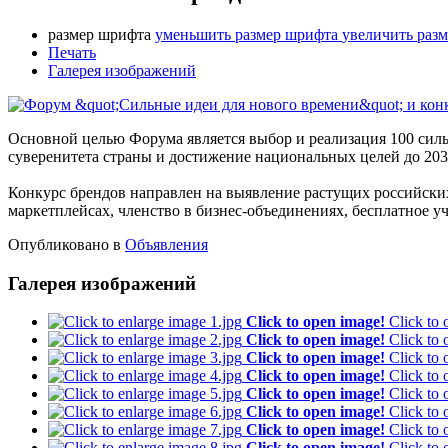
размер шрифта
уменьшить размер шрифта
увеличить раз
Печать
Галерея изображений
Основной целью Форума является выбор и реализация 100 силь
суверенитета страны и достижение национальных целей до 2030
Конкурс брендов направлен на выявление растущих российски
маркетплейсах, членство в бизнес-объединениях, бесплатное у
Опубликовано в
Объявления
Галерея изображений
Click to open image!
Click to
Click to open image!
Click to
Click to open image!
Click to
Click to open image!
Click to
Click to open image!
Click to
Click to open image!
Click to
Click to open image!
Click to
Click to open image!
Click to