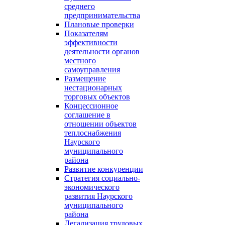
среднего
предпринимательства
Плановые проверки
Показателям
эффективности
деятельности органов
местного
самоуправления
Размещение
нестационарных
торговых объектов
Концессионное
соглашение в
отношении объектов
теплоснабжения
Наурского
муниципального
района
Развитие конкуренции
Стратегия социально-
экономического
развития Наурского
муниципального
района
Легализация трудовых