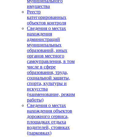
муниципального
имущества
Реестр
категорированных
объектов контроля
Сведения о местах
нахождения
администраций
муниципальных
образований, иных
органов местного
самоуправления, в том
числе в сфере
образования, труда,
социальной защиты,
спорта, культуры и
искусства
(наименование, режим
работы)
Сведения о местах
нахождения объектов
дорожного сервиса,
площадках отдыха
водителей, стоянках
(парковках)