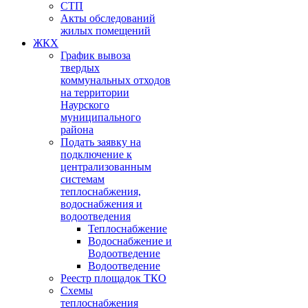
СТП
Акты обследований
жилых помещений
ЖКХ
График вывоза
твердых
коммунальных отходов
на территории
Наурского
муниципального
района
Подать заявку на
подключение к
централизованным
системам
теплоснабжения,
водоснабжения и
водоотведения
Теплоснабжение
Водоснабжение и
Водоотведение
Водоотведение
Реестр площадок ТКО
Схемы
теплоснабжения