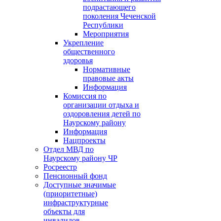
подрастающего
поколения Чеченской
Республики
Мероприятия
Укрепление
общественного
здоровья
Нормативные
правовые акты
Информация
Комиссия по
организации отдыха и
оздоровления детей по
Наурскому району
Информация
Нацпроекты
Отдел МВД по
Наурскому району ЧР
Росреестр
Пенсионный фонд
Доступные значимые
(приоритетные)
инфраструктурные
объекты для
инвалидов.