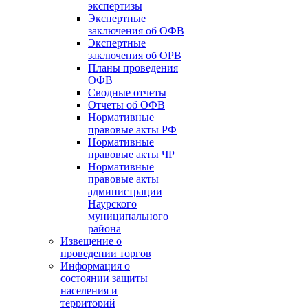
экспертизы
Экспертные
заключения об ОФВ
Экспертные
заключения об ОРВ
Планы проведения
ОФВ
Сводные отчеты
Отчеты об ОФВ
Нормативные
правовые акты РФ
Нормативные
правовые акты ЧР
Нормативные
правовые акты
администрации
Наурского
муниципального
района
Извещение о
проведении торгов
Информация о
состоянии защиты
населения и
территорий