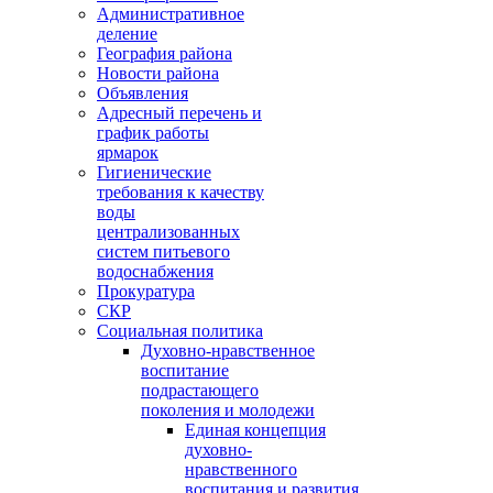
Административное
деление
География района
Новости района
Объявления
Адресный перечень и
график работы
ярмарок
Гигиенические
требования к качеству
воды
централизованных
систем питьевого
водоснабжения
Прокуратура
СКР
Социальная политика
Духовно-нравственное
воспитание
подрастающего
поколения и молодежи
Единая концепция
духовно-
нравственного
воспитания и развития