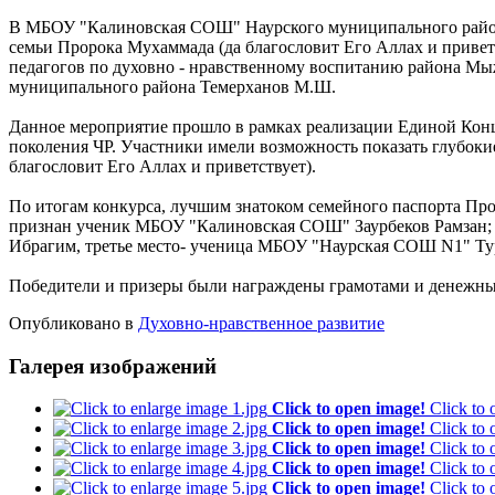
В МБОУ "Калиновская СОШ" Наурского муниципального район
семьи Пророка Мухаммада (да благословит Его Аллах и приветс
педагогов по духовно - нравственному воспитанию района 
муниципального района Темерханов М.Ш.
Данное мероприятие прошло в рамках реализации Единой Кон
поколения ЧР. Участники имели возможность показать глубоки
благословит Его Аллах и приветствует).
По итогам конкурса, лучшим знатоком семейного паспорта Про
признан ученик МБОУ "Калиновская СОШ" Заурбеков Рамзан;
Ибрагим, третье место- ученица МБОУ "Наурская СОШ N1" Ту
Победители и призеры были награждены грамотами и денежн
Опубликовано в
Духовно-нравственное развитие
Галерея изображений
Click to open image!
Click to
Click to open image!
Click to
Click to open image!
Click to
Click to open image!
Click to
Click to open image!
Click to