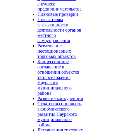
среднего
предпринимательства
Плановые проверки
Показателям
эффективности
деятельности органов
местного
самоуправления
Размещение
нестационарных
торговых объектов
Концессионное
соглашение в
отношении объектов
теплоснабжения
Наурского
муниципального
района
Развитие конкуренции
Стратегия социально-
экономического
развития Наурского
муниципального
района
Легализация трудовых