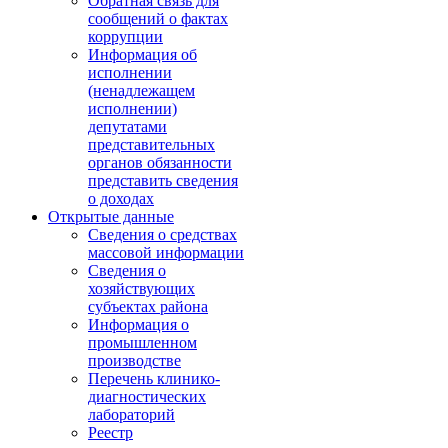
Обратная связь для
сообщений о фактах
коррупции
Информация об
исполнении
(ненадлежащем
исполнении)
депутатами
представительных
органов обязанности
представить сведения
о доходах
Открытые данные
Сведения о средствах
массовой информации
Сведения о
хозяйствующих
субъектах района
Информация о
промышленном
производстве
Перечень клинико-
диагностических
лабораторий
Реестр