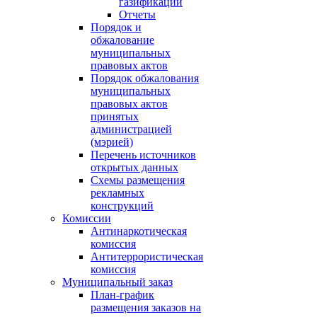
газификации
Отчеты
Порядок и
обжалование
муниципальных
правовых актов
Порядок обжалования
муниципальных
правовых актов
принятых
администрацией
(мэрией)
Перечень источников
открытых данных
Схемы размещения
рекламных
конструкций
Комиссии
Антинаркотическая
комиссия
Антитеррористическая
комиссия
Муниципальный заказ
План-график
размещения заказов на