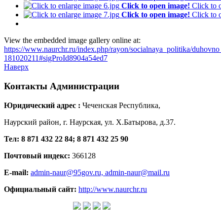
Click to open image!
Click to
Click to open image!
Click to
View the embedded image gallery online at:
https://www.naurchr.ru/index.php/rayon/socialnaya_politika/duhovn
181020211#sigProId8904a54ed7
Наверх
Контакты
Администрации
Юридический адрес :
Чеченская Республика,
Наурский район, г. Наурская, ул. Х.Батырова, д.37.
Тел: 8 871 432 22 84; 8 871 432 25 90
Почтовый индекс:
366128
E-mail:
admin-naur@95gov.ru,
admin-naur@mail.ru
Официальный сайт:
http://www.naurchr.ru