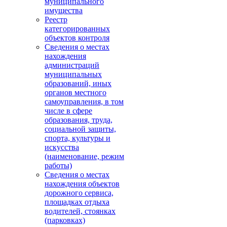
муниципального
имущества
Реестр
категорированных
объектов контроля
Сведения о местах
нахождения
администраций
муниципальных
образований, иных
органов местного
самоуправления, в том
числе в сфере
образования, труда,
социальной защиты,
спорта, культуры и
искусства
(наименование, режим
работы)
Сведения о местах
нахождения объектов
дорожного сервиса,
площадках отдыха
водителей, стоянках
(парковках)