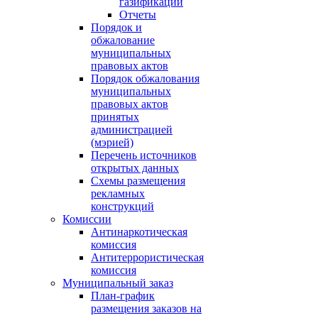
газификации
Отчеты
Порядок и
обжалование
муниципальных
правовых актов
Порядок обжалования
муниципальных
правовых актов
принятых
администрацией
(мэрией)
Перечень источников
открытых данных
Схемы размещения
рекламных
конструкций
Комиссии
Антинаркотическая
комиссия
Антитеррористическая
комиссия
Муниципальный заказ
План-график
размещения заказов на