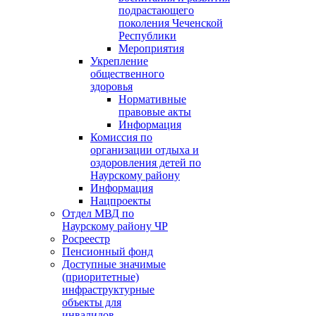
подрастающего
поколения Чеченской
Республики
Мероприятия
Укрепление
общественного
здоровья
Нормативные
правовые акты
Информация
Комиссия по
организации отдыха и
оздоровления детей по
Наурскому району
Информация
Нацпроекты
Отдел МВД по
Наурскому району ЧР
Росреестр
Пенсионный фонд
Доступные значимые
(приоритетные)
инфраструктурные
объекты для
инвалидов.