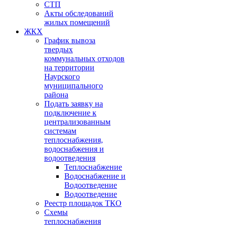
СТП
Акты обследований
жилых помещений
ЖКХ
График вывоза
твердых
коммунальных отходов
на территории
Наурского
муниципального
района
Подать заявку на
подключение к
централизованным
системам
теплоснабжения,
водоснабжения и
водоотведения
Теплоснабжение
Водоснабжение и
Водоотведение
Водоотведение
Реестр площадок ТКО
Схемы
теплоснабжения