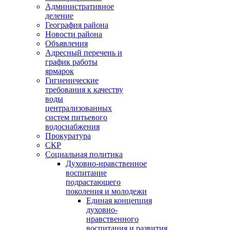
Административное
деление
География района
Новости района
Объявления
Адресный перечень и
график работы
ярмарок
Гигиенические
требования к качеству
воды
централизованных
систем питьевого
водоснабжения
Прокуратура
СКР
Социальная политика
Духовно-нравственное
воспитание
подрастающего
поколения и молодежи
Единая концепция
духовно-
нравственного
воспитания и развития