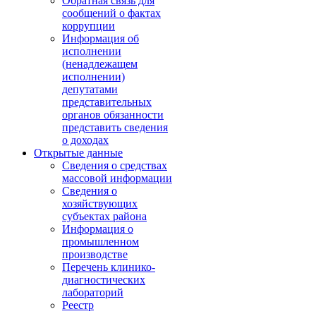
Обратная связь для
сообщений о фактах
коррупции
Информация об
исполнении
(ненадлежащем
исполнении)
депутатами
представительных
органов обязанности
представить сведения
о доходах
Открытые данные
Сведения о средствах
массовой информации
Сведения о
хозяйствующих
субъектах района
Информация о
промышленном
производстве
Перечень клинико-
диагностических
лабораторий
Реестр