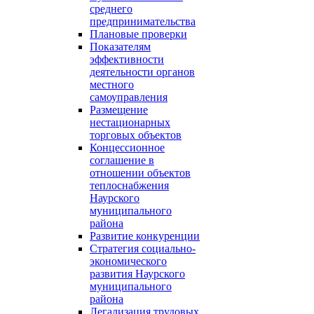
среднего
предпринимательства
Плановые проверки
Показателям
эффективности
деятельности органов
местного
самоуправления
Размещение
нестационарных
торговых объектов
Концессионное
соглашение в
отношении объектов
теплоснабжения
Наурского
муниципального
района
Развитие конкуренции
Стратегия социально-
экономического
развития Наурского
муниципального
района
Легализация трудовых