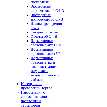
экспертизы
Экспертные
заключения об ОФВ
Экспертные
заключения об ОРВ
Планы проведения
ОФВ
Сводные отчеты
Отчеты об ОФВ
Нормативные
правовые акты РФ
Нормативные
правовые акты ЧР
Нормативные
правовые акты
администрации
Наурского
муниципального
района
Извещение о
проведении торгов
Информация о
состоянии защиты
населения и
территорий