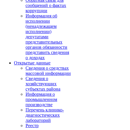
Обратная связь для
сообщений о фактах
коррупции
Информация об
исполнении
(ненадлежащем
исполнении)
депутатами
представительных
органов обязанности
представить сведения
о доходах
Открытые данные
Сведения о средствах
массовой информации
Сведения о
хозяйствующих
субъектах района
Информация о
промышленном
производстве
Перечень клинико-
диагностических
лабораторий
Реестр