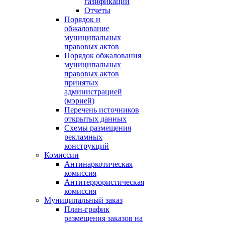
газификации
Отчеты
Порядок и
обжалование
муниципальных
правовых актов
Порядок обжалования
муниципальных
правовых актов
принятых
администрацией
(мэрией)
Перечень источников
открытых данных
Схемы размещения
рекламных
конструкций
Комиссии
Антинаркотическая
комиссия
Антитеррористическая
комиссия
Муниципальный заказ
План-график
размещения заказов на