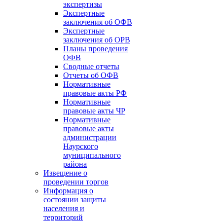
экспертизы
Экспертные
заключения об ОФВ
Экспертные
заключения об ОРВ
Планы проведения
ОФВ
Сводные отчеты
Отчеты об ОФВ
Нормативные
правовые акты РФ
Нормативные
правовые акты ЧР
Нормативные
правовые акты
администрации
Наурского
муниципального
района
Извещение о
проведении торгов
Информация о
состоянии защиты
населения и
территорий