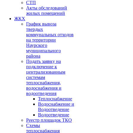
СТП
Акты обследований
жилых помещений
ЖКХ
График вывоза
твердых
коммунальных отходов
на территории
Наурского
муниципального
района
Подать заявку на
подключение к
централизованным
системам
теплоснабжения,
водоснабжения и
водоотведения
Теплоснабжение
Водоснабжение и
Водоотведение
Водоотведение
Реестр площадок ТКО
Схемы
теплоснабжения