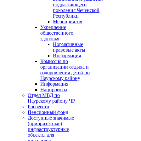
подрастающего
поколения Чеченской
Республики
Мероприятия
Укрепление
общественного
здоровья
Нормативные
правовые акты
Информация
Комиссия по
организации отдыха и
оздоровления детей по
Наурскому району
Информация
Нацпроекты
Отдел МВД по
Наурскому району ЧР
Росреестр
Пенсионный фонд
Доступные значимые
(приоритетные)
инфраструктурные
объекты для
инвалидов.