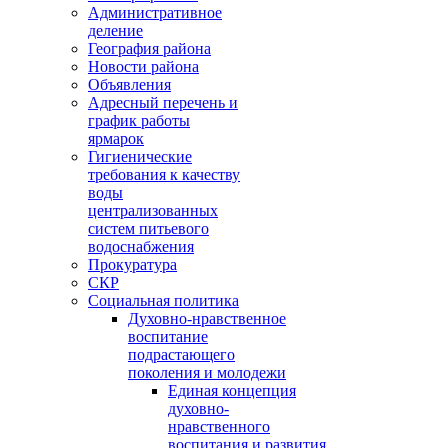
Административное
деление
География района
Новости района
Объявления
Адресный перечень и
график работы
ярмарок
Гигиенические
требования к качеству
воды
централизованных
систем питьевого
водоснабжения
Прокуратура
СКР
Социальная политика
Духовно-нравственное
воспитание
подрастающего
поколения и молодежи
Единая концепция
духовно-
нравственного
воспитания и развития