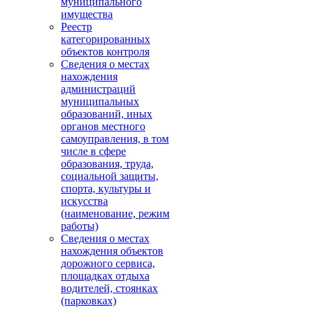
муниципального
имущества
Реестр
категорированных
объектов контроля
Сведения о местах
нахождения
администраций
муниципальных
образований, иных
органов местного
самоуправления, в том
числе в сфере
образования, труда,
социальной защиты,
спорта, культуры и
искусства
(наименование, режим
работы)
Сведения о местах
нахождения объектов
дорожного сервиса,
площадках отдыха
водителей, стоянках
(парковках)