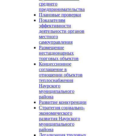
среднего
предпринимательства
Плановые проверки
Показателям
эффективности
деятельности органов
местного
самоуправления
Размещение
нестационарных
торговых объектов
Концессионное
соглашение в
отношении объектов
теплоснабжения
Наурского
муниципального
района
Развитие конкуренции
Стратегия социально-
экономического
развития Наурского
муниципального
района
Легализация трудовых