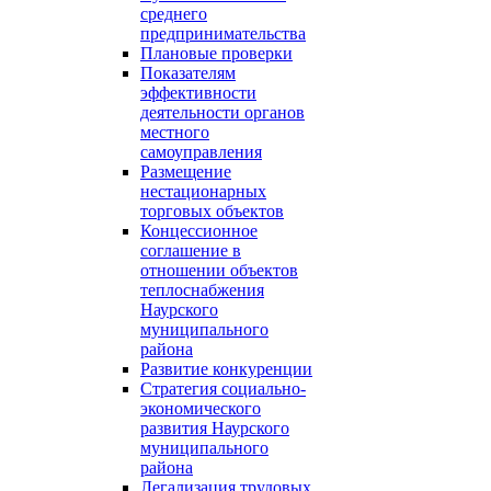
среднего
предпринимательства
Плановые проверки
Показателям
эффективности
деятельности органов
местного
самоуправления
Размещение
нестационарных
торговых объектов
Концессионное
соглашение в
отношении объектов
теплоснабжения
Наурского
муниципального
района
Развитие конкуренции
Стратегия социально-
экономического
развития Наурского
муниципального
района
Легализация трудовых