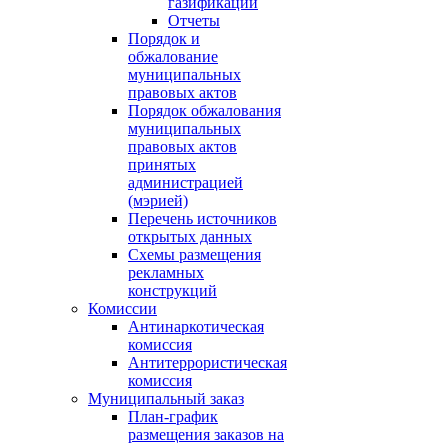
газификации
Отчеты
Порядок и
обжалование
муниципальных
правовых актов
Порядок обжалования
муниципальных
правовых актов
принятых
администрацией
(мэрией)
Перечень источников
открытых данных
Схемы размещения
рекламных
конструкций
Комиссии
Антинаркотическая
комиссия
Антитеррористическая
комиссия
Муниципальный заказ
План-график
размещения заказов на