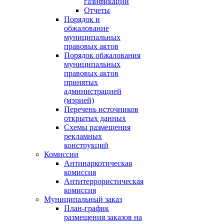
газификации
Отчеты
Порядок и
обжалование
муниципальных
правовых актов
Порядок обжалования
муниципальных
правовых актов
принятых
администрацией
(мэрией)
Перечень источников
открытых данных
Схемы размещения
рекламных
конструкций
Комиссии
Антинаркотическая
комиссия
Антитеррористическая
комиссия
Муниципальный заказ
План-график
размещения заказов на