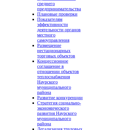
среднего
предпринимательства
Плановые проверки
Показателям
эффективности
деятельности органов
местного
самоуправления
Размещение
нестационарных
торговых объектов
Концессионное
соглашение в
отношении объектов
теплоснабжения
Наурского
муниципального
района
Развитие конкуренции
Стратегия социально-
экономического
развития Наурского
муниципального
района
Легализация трудовых