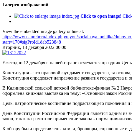
Галерея изображений
Click to open image!
Clic
View the embedded image gallery online at:
https://www.naurchr.ru/index.php/rayon/socialnaya_politika/duhovn
start=170#sigProId1dab523848
Вторник, 13 декабря 2022 00:00
Ежегодно 12 декабря в нашей стране отмечается праздник Ден
Конституция – это правовой фундамент государства, та основа,
Конституция определяет направление развития государства и о
В Калиновской сельской детской библиотеке-филиал № 2 Наур
оформлена книжная выставка на тему: «Основной закон России
Цель: патриотическое воспитание подрастающего поколения и
День Конституции Российской Федерации является одним из з
закон, так как грамотное применение закона - норма цивилизо
К обзору были представлены книги, брошюры, справочные изд