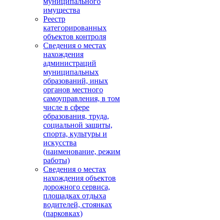
муниципального
имущества
Реестр
категорированных
объектов контроля
Сведения о местах
нахождения
администраций
муниципальных
образований, иных
органов местного
самоуправления, в том
числе в сфере
образования, труда,
социальной защиты,
спорта, культуры и
искусства
(наименование, режим
работы)
Сведения о местах
нахождения объектов
дорожного сервиса,
площадках отдыха
водителей, стоянках
(парковках)