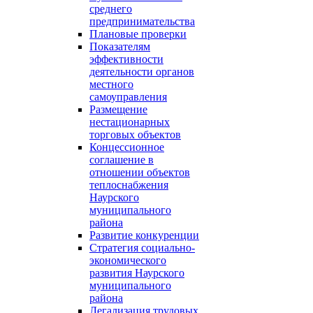
среднего
предпринимательства
Плановые проверки
Показателям
эффективности
деятельности органов
местного
самоуправления
Размещение
нестационарных
торговых объектов
Концессионное
соглашение в
отношении объектов
теплоснабжения
Наурского
муниципального
района
Развитие конкуренции
Стратегия социально-
экономического
развития Наурского
муниципального
района
Легализация трудовых