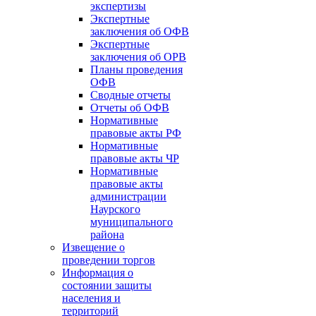
экспертизы
Экспертные
заключения об ОФВ
Экспертные
заключения об ОРВ
Планы проведения
ОФВ
Сводные отчеты
Отчеты об ОФВ
Нормативные
правовые акты РФ
Нормативные
правовые акты ЧР
Нормативные
правовые акты
администрации
Наурского
муниципального
района
Извещение о
проведении торгов
Информация о
состоянии защиты
населения и
территорий