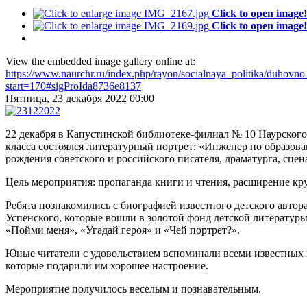
Click to open image!
Click to open image!
View the embedded image gallery online at:
https://www.naurchr.ru/index.php/rayon/socialnaya_politika/duhovn
start=170#sigProIda8736e8137
Пятница, 23 декабря 2022 00:00
22 декабря в Капустинской библиотеке-филиал № 10 Наурског
класса состоялся литературный портрет: «Инженер по образов
рождения советского и российского писателя, драматурга, сце
Цель мероприятия: пропаганда книги и чтения, расширение кру
Ребята познакомились с биографией известного детского автора
Успенского, которые вошли в золотой фонд детской литературы
«Пойми меня», «Угадай героя» и «Чей портрет?».
Юные читатели с удовольствием вспоминали всеми известных п
которые подарили им хорошее настроение.
Мероприятие получилось веселым и познавательным.