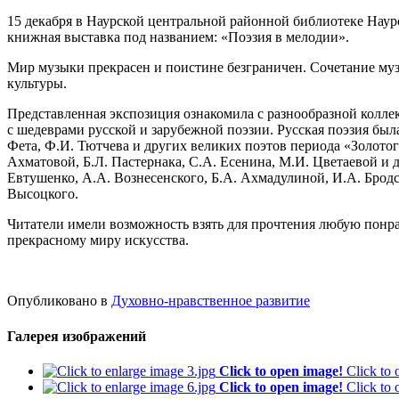
15 декабря в Наурской центральной районной библиотеке Наур
книжная выставка под названием: «Поэзия в мелодии».
Мир музыки прекрасен и поистине безграничен. Сочетание музы
культуры.
Представленная экспозиция ознакомила с разнообразной колле
с шедеврами русской и зарубежной поэзии. Русская поэзия бы
Фета, Ф.И. Тютчева и других великих поэтов периода «Золотого
Ахматовой, Б.Л. Пастернака, С.А. Есенина, М.И. Цветаевой и 
Евтушенко, А.А. Вознесенского, Б.А. Ахмадулиной, И.А. Бродс
Высоцкого.
Читатели имели возможность взять для прочтения любую понр
прекрасному миру искусства.
Опубликовано в
Духовно-нравственное развитие
Галерея изображений
Click to open image!
Click to
Click to open image!
Click to