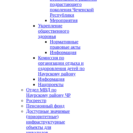
подрастающего
поколения Чеченской
Республики
Мероприятия
Укрепление
общественного
здоровья
Нормативные
правовые акты
Информация
Комиссия по
организации отдыха и
оздоровления детей по
Наурскому району
Информация
Нацпроекты
Отдел МВД по
Наурскому району ЧР
Росреестр
Пенсионный фонд
Доступные значимые
(приоритетные)
инфраструктурные
объекты для
инвалидов.