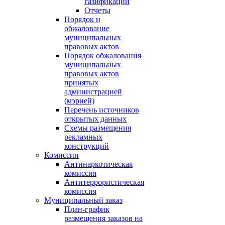
газификации
Отчеты
Порядок и
обжалование
муниципальных
правовых актов
Порядок обжалования
муниципальных
правовых актов
принятых
администрацией
(мэрией)
Перечень источников
открытых данных
Схемы размещения
рекламных
конструкций
Комиссии
Антинаркотическая
комиссия
Антитеррористическая
комиссия
Муниципальный заказ
План-график
размещения заказов на