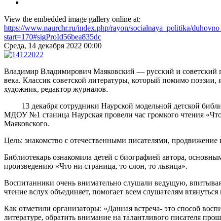
View the embedded image gallery online at:
https://www.naurchr.ru/index.php/rayon/socialnaya_politika/duhovn
start=170#sigProId56bea835dc
Среда, 14 декабря 2022 00:00
Владимир Владимирович Маяковский — русский и советский по
века. Классик советской литературы, который помимо поэзии, я
художник, редактор журналов.
13 декабря сотрудники Наурской модельной детской библио
МДОУ №1 станица Наурская провели час громкого чтения «Что 
Маяковского.
Цель: знакомство с отечественными писателями, продвижение 
Библиотекарь ознакомила детей с биографией автора, основным
произведению «Что ни страница, то слон, то львица».
Воспитанники очень внимательно слушали ведущую, впитывая 
чтение вслух объединяет, помогает всем слушателям втянуться
Как отметили организаторы: «Данная встреча- это способ восп
литературе, обратить внимание на талантливого писателя прош