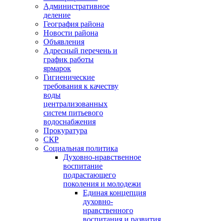
Административное
деление
География района
Новости района
Объявления
Адресный перечень и
график работы
ярмарок
Гигиенические
требования к качеству
воды
централизованных
систем питьевого
водоснабжения
Прокуратура
СКР
Социальная политика
Духовно-нравственное
воспитание
подрастающего
поколения и молодежи
Единая концепция
духовно-
нравственного
воспитания и развития