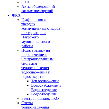
СТП
Акты обследований
жилых помещений
ЖКХ
График вывоза
твердых
коммунальных отходов
на территории
Наурского
муниципального
района
Подать заявку на
подключение к
централизованным
системам
теплоснабжения,
водоснабжения и
водоотведения
Теплоснабжение
Водоснабжение и
Водоотведение
Водоотведение
Реестр площадок ТКО
Схемы
теплоснабжения