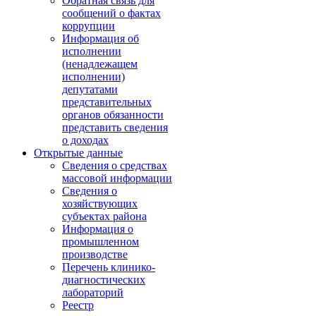
Обратная связь для
сообщений о фактах
коррупции
Информация об
исполнении
(ненадлежащем
исполнении)
депутатами
представительных
органов обязанности
представить сведения
о доходах
Открытые данные
Сведения о средствах
массовой информации
Сведения о
хозяйствующих
субъектах района
Информация о
промышленном
производстве
Перечень клинико-
диагностических
лабораторий
Реестр