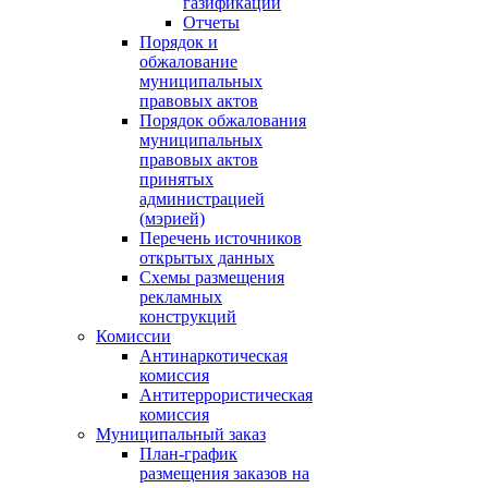
газификации
Отчеты
Порядок и
обжалование
муниципальных
правовых актов
Порядок обжалования
муниципальных
правовых актов
принятых
администрацией
(мэрией)
Перечень источников
открытых данных
Схемы размещения
рекламных
конструкций
Комиссии
Антинаркотическая
комиссия
Антитеррористическая
комиссия
Муниципальный заказ
План-график
размещения заказов на