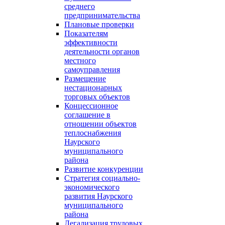
среднего
предпринимательства
Плановые проверки
Показателям
эффективности
деятельности органов
местного
самоуправления
Размещение
нестационарных
торговых объектов
Концессионное
соглашение в
отношении объектов
теплоснабжения
Наурского
муниципального
района
Развитие конкуренции
Стратегия социально-
экономического
развития Наурского
муниципального
района
Легализация трудовых