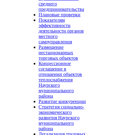
среднего
предпринимательства
Плановые проверки
Показателям
эффективности
деятельности органов
местного
самоуправления
Размещение
нестационарных
торговых объектов
Концессионное
соглашение в
отношении объектов
теплоснабжения
Наурского
муниципального
района
Развитие конкуренции
Стратегия социально-
экономического
развития Наурского
муниципального
района
Легализация трудовых