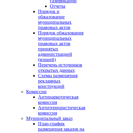
газификации
Отчеты
Порядок и
обжалование
муниципальных
правовых актов
Порядок обжалования
муниципальных
правовых актов
принятых
администрацией
(мэрией)
Перечень источников
открытых данных
Схемы размещения
рекламных
конструкций
Комиссии
Антинаркотическая
комиссия
Антитеррористическая
комиссия
Муниципальный заказ
План-график
размещения заказов на