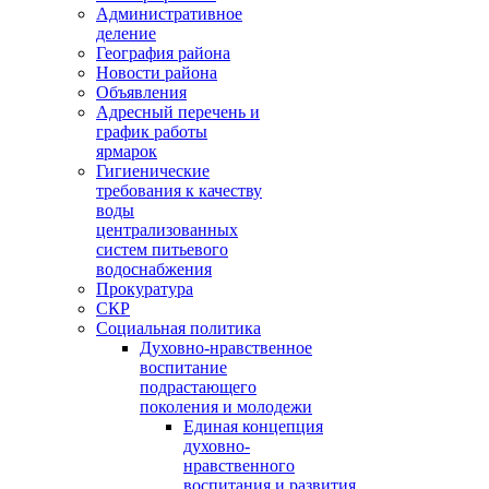
Административное
деление
География района
Новости района
Объявления
Адресный перечень и
график работы
ярмарок
Гигиенические
требования к качеству
воды
централизованных
систем питьевого
водоснабжения
Прокуратура
СКР
Социальная политика
Духовно-нравственное
воспитание
подрастающего
поколения и молодежи
Единая концепция
духовно-
нравственного
воспитания и развития