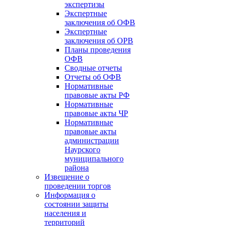
экспертизы
Экспертные
заключения об ОФВ
Экспертные
заключения об ОРВ
Планы проведения
ОФВ
Сводные отчеты
Отчеты об ОФВ
Нормативные
правовые акты РФ
Нормативные
правовые акты ЧР
Нормативные
правовые акты
администрации
Наурского
муниципального
района
Извещение о
проведении торгов
Информация о
состоянии защиты
населения и
территорий