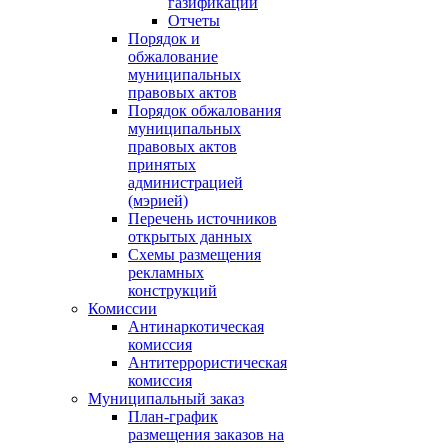
газификации
Отчеты
Порядок и
обжалование
муниципальных
правовых актов
Порядок обжалования
муниципальных
правовых актов
принятых
администрацией
(мэрией)
Перечень источников
открытых данных
Схемы размещения
рекламных
конструкций
Комиссии
Антинаркотическая
комиссия
Антитеррористическая
комиссия
Муниципальный заказ
План-график
размещения заказов на