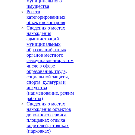
муниципального
имущества
Реестр
категорированных
объектов контроля
Сведения о местах
нахождения
администраций
муниципальных
образований, иных
органов местного
самоуправления, в том
числе в сфере
образования, труда,
социальной защиты,
спорта, культуры и
искусства
(наименование, режим
работы)
Сведения о местах
нахождения объектов
дорожного сервиса,
площадках отдыха
водителей, стоянках
(парковках)