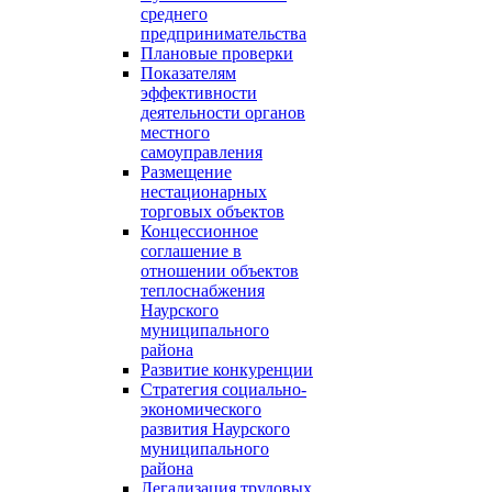
среднего
предпринимательства
Плановые проверки
Показателям
эффективности
деятельности органов
местного
самоуправления
Размещение
нестационарных
торговых объектов
Концессионное
соглашение в
отношении объектов
теплоснабжения
Наурского
муниципального
района
Развитие конкуренции
Стратегия социально-
экономического
развития Наурского
муниципального
района
Легализация трудовых