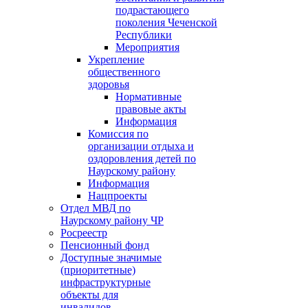
подрастающего
поколения Чеченской
Республики
Мероприятия
Укрепление
общественного
здоровья
Нормативные
правовые акты
Информация
Комиссия по
организации отдыха и
оздоровления детей по
Наурскому району
Информация
Нацпроекты
Отдел МВД по
Наурскому району ЧР
Росреестр
Пенсионный фонд
Доступные значимые
(приоритетные)
инфраструктурные
объекты для
инвалидов.