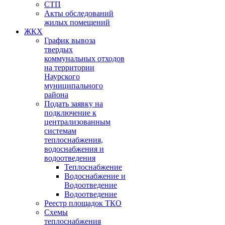
СТП
Акты обследований
жилых помещений
ЖКХ
График вывоза
твердых
коммунальных отходов
на территории
Наурского
муниципального
района
Подать заявку на
подключение к
централизованным
системам
теплоснабжения,
водоснабжения и
водоотведения
Теплоснабжение
Водоснабжение и
Водоотведение
Водоотведение
Реестр площадок ТКО
Схемы
теплоснабжения