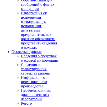
Обратная связь для
сообщений о фактах
коррупции
Информация об
исполнении
(ненадлежащем
исполнении)
депутатами
представительных
органов обязанности
представить сведения
о доходах
Открытые данные
Сведения о средствах
массовой информации
Сведения о
хозяйствующих
субъектах района
Информация о
промышленном
производстве
Перечень клинико-
диагностических
лабораторий
Реестр